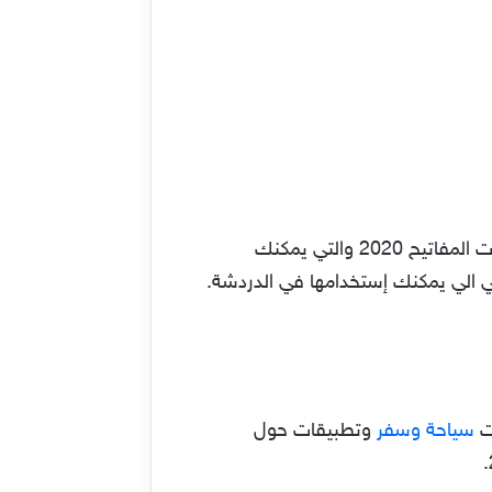
هل مللت من لوحة المفاتيح الإفتراضية “الكيبورد” على هاتفك الذكي ؟ جي بورد من أفضل تطبيقات لوحات المفاتيح 2020 والتي يمكنك
موجي الي يمكنك إستخدامها في الدردشة.
ت
سياحة وسفر
وتطبيقات حول