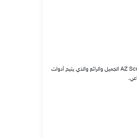
وإلتقاط “سكرين شوت” للشاشة ولكنها تفتقر إلي بعض من المزايا التي تجدها في برنامج AZ Screen Recorder الجميل والرائع والذي يتيح أدوات
عي.