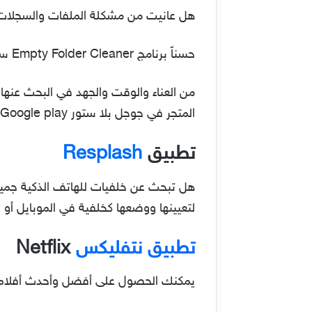
هل عانيت من مشكلة الملفات والسجلات ا
حسناً برنامج Empty Folder Cleaner سيوفر عليك الكثير
من العناء والوقت والجهد في البحث عنها،
المتجر في جوجل بلا ستور Google play وهو من أحدث التطبيقات على الإطلاق.
تطبيق
Resplash
لتعيينها ووضعها كخلفية في الموبايل أو ا
تطبيق نتفليكس
Netflix
يمكنك الحصول على أفضل وأحدث أفلام ومسلسلات 2020 من خلال هذه التطبيق الخاص بمشاهدة ال