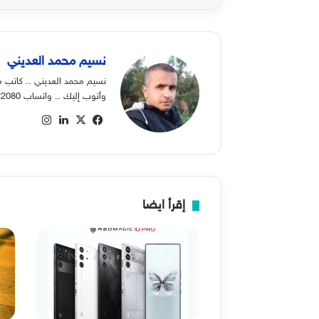
نسيم محمد العديني
نسيم محمد العديني .. كاتب م
وأتوب إليك .. واتساب 00970568822080
‫X
فيسبوك
لينكدإن
انستقرام
إقرأ ايضا