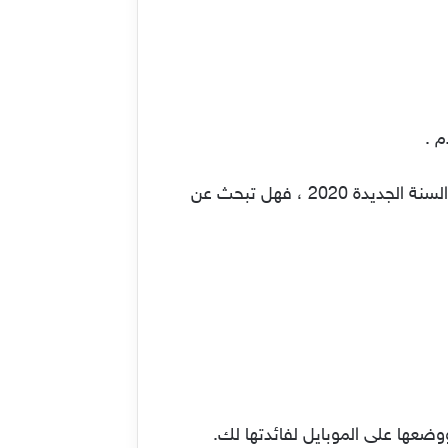
 .
واليوم سنوفر لكم عدداً من افضل التطبيقات التي يجب ان تكون في هاتفك وخاصة أننا على بعد أيام من السنة الجديدة 2020 ، فهل تبحث عن
وضعها على الموبايل لفائدتها لك.