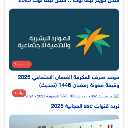
شحن كوينز تيك توك .. شحن تيك توك 2025
السعودية
موعد صرف المكرمة الضمان الاجتماعي 2025
وقيمة معونة رمضان 1446 (تحديث)
رياضة
تردد قنوات ssc المجانية 2025