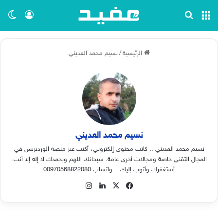
القائمة
بحث عن
تسجيل ا
الو
الرئيسية
/
نسيم محمد العديني
نسيم محمد العديني
نسيم محمد العديني .. كاتب محتوى إلكتروني، أكتب عبر منصة الوردبريس في
المجال التقني خاصة ومجالات أخرى عامة. سبحانك اللهم وبحمدك لا إله إلا أنت،
أستغفرك وأتوب إليك .. واتساب 00970568822080
‫X
فيسبوك
لينكدإن
انستقرام