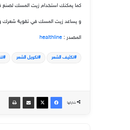
كما يمكنك استخدام زيت المسك لصنع قن
و يساعد زيت المسك في تقوية شعرك و ا
المصدر :
healthline
تكثيف الشعر
تكويل الشعر
تن
فيسبوك
‫X
مشاركة عبر البريد
طباعة
شاركها