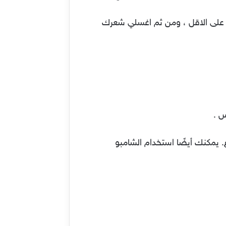
و ثم ضعي الخليط على فروة راسك و وزعية على شعرك و دعيه لمدة 15 دقيقة على الاقل ، ومن ثم اغسلي شعرك
س .
يمكنك أيضًا استخدام الشامبو