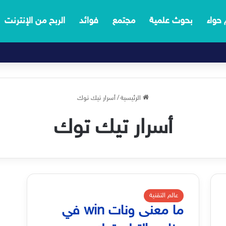
 حواء
بحوث علمية
مجتمع
فوائد
الربح من الإنترنت
الرئيسية
/
أسرار تيك توك
أسرار تيك توك
عالم التقنية
ما معنى ونات win في