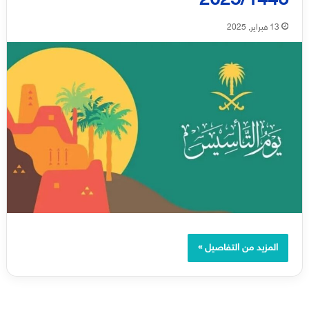
2025/1446
13 فبراير, 2025
المزيد من التفاصيل »