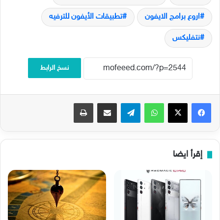
اروع برامج الايفون
تطبيقات الأيفون للترفيه
نتفليكس
نسخ الرابط
فيسبوك
‫X
واتساب
تيلقرام
مشاركة عبر البريد
طباعة
إقرأ ايضا