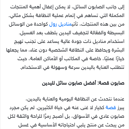
إلى جانب الصابون السائل، لا يمكن إغفال أهمية المنتجات
المكملة التي تساهم في إتمام عملية النظافة بشكل مثالي.
من بين هذه المنتجات، تأتي
مناديل رول
كواحدة من الوسائل
البسيطة والفعّالة لتجفيف اليدين بلطف بعد الغسيل.
استخدام مناديل ذات جودة عالية يساعد على تجنب تهيج
البشرة ويحافظ على النظافة الشخصية دون عناء، مما يجعلها
خيارًا عمليًا، خاصة في المكاتب أو الأماكن العامة، حيث
تتطلب العناية باليدين سرعة وسهولة في الاستخدام.
صابون قصة: أفضل صابون سائل لليدين
عندما نتحدث عن النظافة اليومية والعناية باليدين،
يبرز
قصة
كخيار لا غنى عنه في حياة الكثيرين. لم يكن مجرد
صابون عادي في الأسواق، بل أصبح رمزًا للراحة والثقة لكل
من يبحث عن منتج يلبي احتياجاته الأساسية في غسل