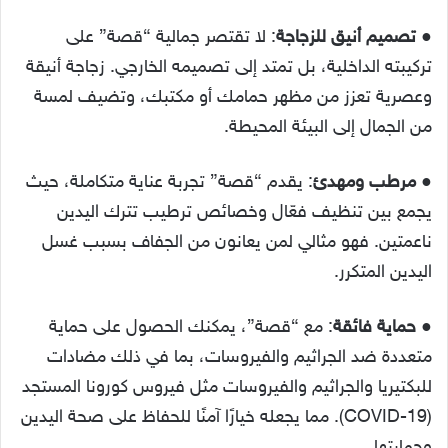
●
تصميم أنيق للزجاجة
: لا تقتصر جمالية “قصة” على
تركيبته الداخلية، بل تمتد إلى تصميمه الخارجي. زجاجة أنيقة
وعصرية تعزز من مظهر حمامك أو مكتبك، وتضيف لمسة
من الجمال إلى البيئة المحيطة.
●
مرطب ومهدئ
: يقدم “قصة” تجربة عناية متكاملة، حيث
يجمع بين تنظيف فعّال وخصائص ترطيب تترك اليدين
ناعمتين. فهو مثالي لمن يعانون من الجفاف بسبب غسل
اليدين المتكرر.
●
حماية فائقة
: مع “قصة”، يمكنك الحصول على حماية
متعددة ضد الجراثيم والفيروسات، بما في ذلك مضادات
للبكتيريا والجراثيم والفيروسات مثل فيروس كورونا المستجد
(COVID-19). مما يجعله خيارًا آمنًا للحفاظ على صحة اليدين
وحمايتها.