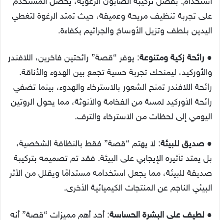
استخدام. بفضل تركيبة الصابون الرغوية، يحصل المستخدم
على تجربة تنظيف مريحة وعميقة، حيث تمتد الرغوة لتغطي
اليدين بلطف وتزيل الأوساخ والجراثيم بكفاءة.
●
رائحة زكية ومتنوعة
: يوفر “قصة” رائحتين فاخرين، اللافندر
والأوركيد، ليمنحك تجربة حسية تجمع بين الهدوء والأناقة.
رائحة اللافندر تمنح الشعور بالاسترخاء والهدوء، بينما تضفي
رائحة الأوركيد لمسة من الفخامة والأنوثة، مما يحول الروتين
اليومي إلى لحظات من الاسترخاء والترف.
●
صديق للبيئة
: لا يهتم “قصة” فقط بالنظافة الشخصية،
بل يمتد تأثيره الإيجابي على البيئة. فقد تم تصميمه بتركيبة
صديقة للبيئة، مما يجعل استخدامه مستدامًا ويقلل من الأثر
البيئي الناجم عن المنتجات الكيميائية الأخرى.
●
لطيف على البشرة الحساسة
: أحد أهم مميزات “قصة” أنه