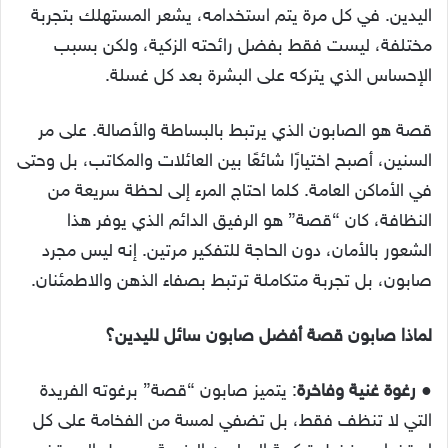
اليدين. في كل مرة يتم استخدامه، يشعر المستهلك بتجربة
مختلفة، ليست فقط بفضل رائحته الزكية، ولكن بسبب
الإحساس الذي يتركه على البشرة بعد كل غسلة.
قصة هو الصابون الذي يرتبط بالبساطة والأصالة. على مر
السنين، أصبح اختيارًا شائعًا بين العائلات والمكاتب، بل وحتى
في الأماكن العامة. كلما احتاج المرء إلى لحظة سريعة من
النظافة، كان “قصة” هو الرفيق الدائم الذي يوفر هذا
الشعور بالأمان، دون الحاجة للتفكير مرتين. إنه ليس مجرد
صابون، بل تجربة متكاملة ترتبط بصفاء الذهن والاطمئنان.
لماذا صابون قصة أفضل صابون سائل لليدين؟
●
رغوة غنية وفاخرة
: يتميز صابون “قصة” برغوته الفريدة
التي لا تنظف فقط، بل تضفي لمسة من الفخامة على كل