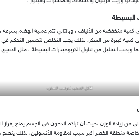
وكادو وزيت الزيتون والأسماك والمكسرات والبذور .
ت البسيطة
 كمية منخفضة من الألياف ، وبالتالي تتم عملية الهضم بسرعة ، 
لى كمية كبيرة من السكر، لذلك يجب التخلص لتحسين التحكم في 
، كما ويجب التقليل من تناول الكربوهيدرات البسيطة ، مثل الدقيق 
الأكل الصحي لمرضى السكري
ني من زيادة الوزن ،حيث أن تراكم الدهون في الجسم يمنع إفراز ال
سم وخاصة منطقة الخصر أكبر سبب لمقاومة الأنسولين، لذلك ينص