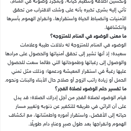
وتحسين أخلاقه وتنظيم حياته، وبمجرد وضوئه في المنام،
تأتي إليه بشرى تخبره بأنه على وشك الاقتراب من تحقق
الأمنيات وانضباط الحياة واستقرارها، وانفراج الهموم بأسرها
وانكشافها.
ما معنى الوضوء في المنام للمتزوجه؟
الوضوء في المنام للمتزوجة له دلالات طيبة وعلامات
سعيدة؛ إذ أنها تشير إلى تحقق أمنياتها والحصول على مرادها
والوصول إلى رغباتها وطموحاتها التي طالما سعت للحصول
عليها رغبةً في استقرار المعيشة ودعمها؛ وذلك مثل تمني
الحمل أو زيادة راتب الزوج أو صلاح حال الأبناء والبنات ونحوه.
ما تفسير حلم الوضوء لصلاة الفجر؟
قيام الوضوء لصلاة الفجر من أجل إدراك الصلاة؛ قد يدل
على أن الرائي في طريقه للتكفير عن ذنوبه وتغيير مسار
حياته إلى الأفضل، واستقرار أموره واطمئنانها، مع انكشاف
الهموم وانفراجها بعد طول صبرٍ وعناءٍ دام طويلًا.