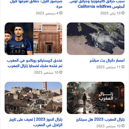
سبب حرائق كاليفورنيا وحرائق لوس
صرصور الليل؛ حقائق تعرفها لاول
أنجلوس California wildfires
مرة
10 يناير, 2025
4 ديسمبر, 2023
اعصار دانيال بث مباشر
فندق كريستيانو رونالدو في المغرب
تم فتحه ملجاء لضحايا زلزال المغرب
11 سبتمبر, 2023
10 سبتمبر, 2023
زلزال المغرب 2023 هل سيتكرر
زلزال الحوز 2023 | تعرف على تاريخ
الزلازل في المغرب
10 سبتمبر, 2023