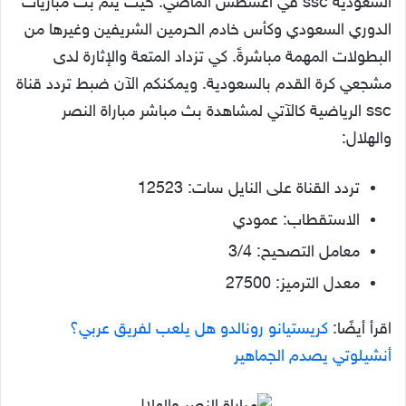
السعودية ssc في أغسطس الماضي. حيث يتم بث مباريات
الدوري السعودي وكأس خادم الحرمين الشريفين وغيرها من
البطولات المهمة مباشرةً. كي تزداد المتعة والإثارة لدى
مشجعي كرة القدم بالسعودية. ويمكنكم الآن ضبط تردد قناة
ssc الرياضية كالآتي لمشاهدة بث مباشر مباراة النصر
والهلال:
تردد القناة على النايل سات: 12523
الاستقطاب: عمودي
معامل التصحيح: 3/4
معدل الترميز: 27500
اقرأ أيضًا:
كريستيانو رونالدو هل يلعب لفريق عربي؟
أنشيلوتي يصدم الجماهير