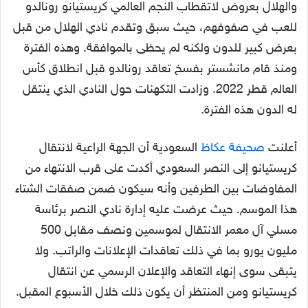
والهلال بعروض لاتقطاب النجم العالمي كريستيانو رونالدو
للعب في صفوفهم، حيث سبق وتقدم نادي الهلال من قبل
بعرض كبير للدون ولكنه لم يحظى بالموافقة. وهذه الفترة
ومنذ قام مانشستر بفسخ تعاقد رونالدو قبل انطلاق كأس
العالم قطر 2022. وزادت التكهنات حول النادي الذي ينتقل
له الدون هذه الفترة.
أعلنت
صحيفة عكاظ
السعودية أن الجهة الراعية لانتقال
كريستيانو إلى النصر السعودي أكدت على قرب الانتهاء من
المفاوضات بين الطرفين وأنه سيكون ضمن صفقات الشتاء
هذا الموسم. حيث عرضت عليه إدارة نادي النصر برئاسة
مسلي آل معمر الانتقال لموسمين ونصف مقابل 500
مليون يورو بما في ذلك تعاقدات الإعلانات والراتب. ولا
يتبقى سوى إنهاء التعاقد والإعلان الرسمي عن انتقال
كريستيانو ومن المنتظر أن يكون ذلك خلال الأسبوع المقبل.