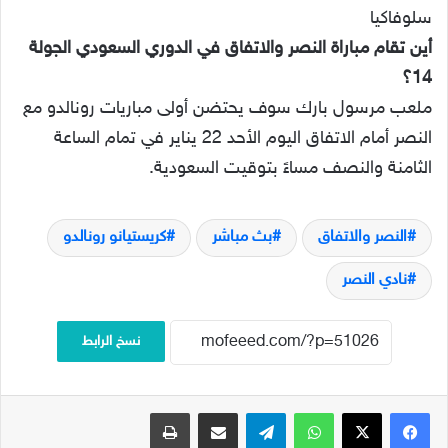
سلوفاكيا
أين تقام مباراة النصر والاتفاق في الدوري السعودي الجولة
14؟
ملعب مرسول بارك سوف يحتضن أولى مباريات رونالدو مع
النصر أمام الاتفاق اليوم الأحد 22 يناير في تمام الساعة
الثامنة والنصف مساءً بتوقيت السعودية.
النصر والاتفاق
بث مباشر
كريستيانو رونالدو
نادي النصر
نسخ الرابط
فيسبوك
‫X
واتساب
تيلقرام
مشاركة عبر البريد
طباعة