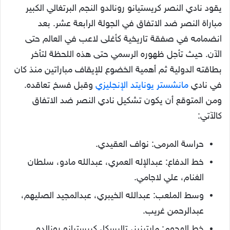
يقود نادي النصر كريستيانو رونالدو النجم البرتغالي الكبير
مباراة النصر ضد الاتفاق في الجولة الرابعة عشر. بعد
انضمامه في صفقة تاريخية كأغلى لاعب في العالم حتى
الآن. حيث تأجل ظهوره الرسمي حتى هذه اللحظة لتأخر
بطاقته الدولية ثم أهمية الخضوع للإيقاف مباراتين منذ كان
في نادي
مانشستر يونايتد الإنجليزي
وقبل فسخ تعاقده.
ومن المتوقع أن يكون تشكيل نادي النصر ضد الاتفاق
كالآتي:
حراسة المرمى: نواف العقيدي.
خط الدفاع: عبدالإله العمري، عبدالله مادو، سلطان
الغنام، علي لاجامي.
وسط الملعب: عبدالله الخيبري، عبدالمجيد الصليهم،
عبدالرحمن غريب.
خط الهجوم: مارتينيز، تاليسكا، كريستيانو رونالدو.