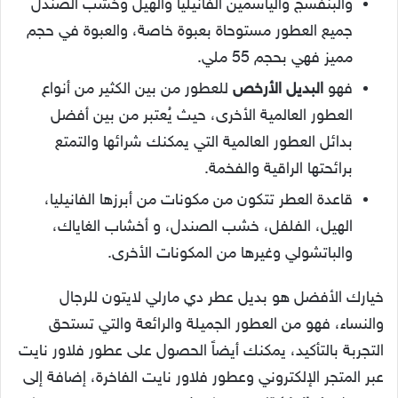
والبنفسج والياسمين الفانيليا والهيل وخشب الصندل
جميع العطور مستوحاة بعبوة خاصة، والعبوة في حجم
مميز فهي بحجم 55 ملي.
فهو
البديل الأرخص
للعطور من بين الكثير من أنواع
العطور العالمية الأخرى، حيث يُعتبر من بين أفضل
بدائل العطور العالمية التي يمكنك شرائها والتمتع
برائحتها الراقية والفخمة.
قاعدة العطر تتكون من مكونات من أبرزها الفانيليا،
الهيل، الفلفل، خشب الصندل، و أخشاب الغاياك،
والباتشولي وغيرها من المكونات الأخرى.
خيارك الأفضل هو بديل عطر دي مارلي لايتون للرجال
والنساء، فهو من العطور الجميلة والرائعة والتي تستحق
التجربة بالتأكيد، يمكنك أيضاً الحصول على عطور فلاور نايت
عبر المتجر الإلكتروني وعطور فلاور نايت الفاخرة، إضافة إلى