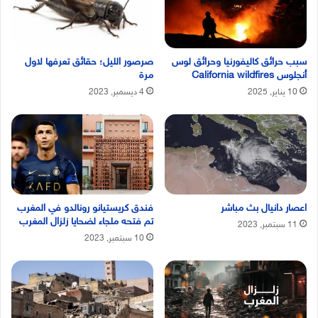
سبب حرائق كاليفورنيا وحرائق لوس
صرصور الليل؛ حقائق تعرفها لاول
أنجلوس California wildfires
مرة
10 يناير, 2025
4 ديسمبر, 2023
اعصار دانيال بث مباشر
فندق كريستيانو رونالدو في المغرب
تم فتحه ملجاء لضحايا زلزال المغرب
11 سبتمبر, 2023
10 سبتمبر, 2023