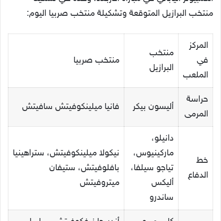
منتخب البرازيل المتوقعة وتشكيلة منتخب صربيا اليوم:
المركز
منتخب
في
منتخب صربيا
البرازيل
الملعب
حراسة
أليسون بيكر
فانيا ميلينكوفيتش سافيتش
المرمى
دانيلو،
ماركينيوس،
نيكولا ميلينكوفيتش، ستراهينيا
خط
تياجو سيلفا،
بافلوفيتش، ستيفان
الدفاع
أليكس
ميتروفيتش
ساندرو