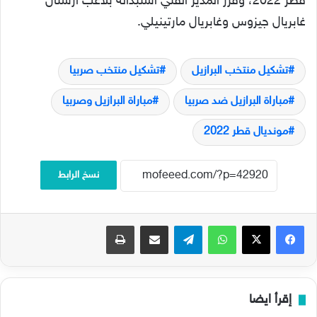
قطر 2022، وقرر المدير الفني استبداله بلاعب آرسنال
غابريال جيزوس وغابريال مارتينيلي.
تشكيل منتخب البرازيل
تشكيل منتخب صربيا
مباراة البرازيل ضد صربيا
مباراة البرازيل وصربيا
مونديال قطر 2022
نسخ الرابط
فيسبوك
‫X
واتساب
تيلقرام
مشاركة عبر البريد
طباعة
إقرأ ايضا