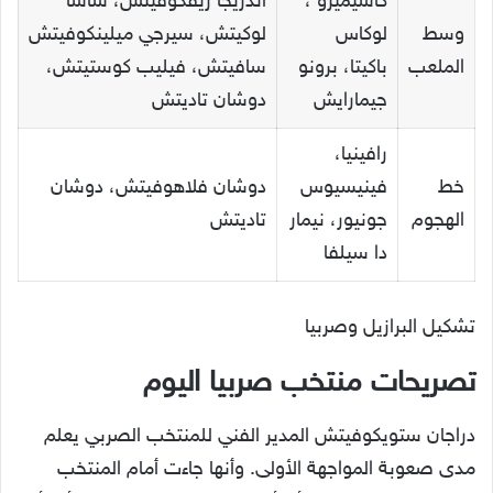
كاسيميرو ،
أندريجا زيفكوفيتش، ساسا
وسط
لوكاس
لوكيتش، سيرجي ميلينكوفيتش
الملعب
باكيتا، برونو
سافيتش، فيليب كوستيتش،
جيمارايش
دوشان تاديتش
رافينيا،
خط
فينيسيوس
دوشان فلاهوفيتش، دوشان
الهجوم
جونيور، نيمار
تاديتش
دا سيلفا
تشكيل البرازيل وصربيا
تصريحات منتخب صربيا اليوم
دراجان ستويكوفيتش المدير الفني للمنتخب الصربي يعلم
مدى صعوبة المواجهة الأولى. وأنها جاءت أمام المنتخب