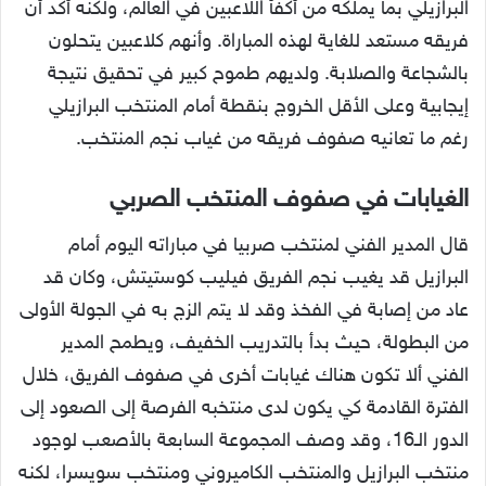
البرازيلي بما يملكه من أكفأ اللاعبين في العالم، ولكنه أكد أن
فريقه مستعد للغاية لهذه المباراة. وأنهم كلاعبين يتحلون
بالشجاعة والصلابة. ولديهم طموح كبير في تحقيق نتيجة
إيجابية وعلى الأقل الخروج بنقطة أمام المنتخب البرازيلي
رغم ما تعانيه صفوف فريقه من غياب نجم المنتخب.
الغيابات في صفوف المنتخب الصربي
قال المدير الفني لمنتخب صربيا في مباراته اليوم أمام
البرازيل قد يغيب نجم الفريق فيليب كوستيتش، وكان قد
عاد من إصابة في الفخذ وقد لا يتم الزج به في الجولة الأولى
من البطولة، حيث بدأ بالتدريب الخفيف، ويطمح المدير
الفني ألا تكون هناك غيابات أخرى في صفوف الفريق، خلال
الفترة القادمة كي يكون لدى منتخبه الفرصة إلى الصعود إلى
الدور الـ16، وقد وصف المجموعة السابعة بالأصعب لوجود
منتخب البرازيل والمنتخب الكاميروني ومنتخب سويسرا، لكنه