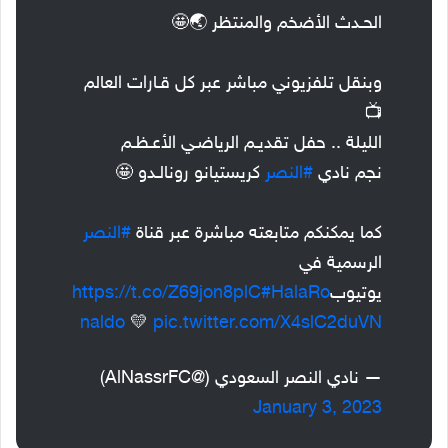
الحـدث الأضخم والمنتظر 🌏🤩
وبنقل تلفزيوني مباشر عبر كل قـارات العالم
📺
الليلة .. حفل تقديـم الرياضـي الأعـظـم
نجم نادي
#النصر
كريستيانو رونالـدو 🤩
كما يمكنكم متابعته مباشرة عبر قناة
#النصر
الرسمية في
يوتيوب
#HalaRo
https://t.co/Z69jon8plC
naldo
💛
pic.twitter.com/X4slC2duVN
— نادي النصر السعودي (@AlNassrFC)
January 3, 2023