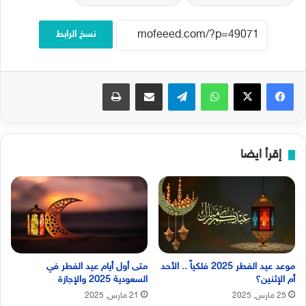
نسخ الرابط
فيسبوك
‫X
واتساب
تيلقرام
مشاركة عبر البريد
طباعة
إقرأ ايضا
موعد عيد الفطر 2025 فلكياً .. الأحد
متى أول أيام عيد الفطر في
أم الإثنين؟
السعودية 2025 والإجازة
25 مارس, 2025
21 مارس, 2025