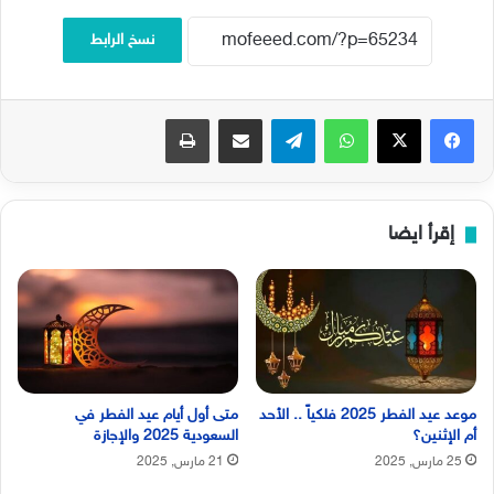
نسخ الرابط
فيسبوك
‫X
واتساب
تيلقرام
مشاركة عبر البريد
طباعة
إقرأ ايضا
موعد عيد الفطر 2025 فلكياً .. الأحد
متى أول أيام عيد الفطر في
أم الإثنين؟
السعودية 2025 والإجازة
25 مارس, 2025
21 مارس, 2025