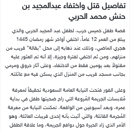
تفاصيل قتل واختفاء عبدالمجيد بن
حنش محمد الحربي
قصة طفل خميس حرب، لطفل عبد المجيد الحربي والذي
يبلغ من العمر 12 عاماً، اختفي أواخر شهر رمضان 1445
هجري الماضي، وذلك عند ذهابه إلى محل “بقالة” قريب من
منزلهم، ومن ثم اختفي لفترة وجيزة، إلا أنه تم العثور عليه
مقتولاً بعد يومين فقط من الاختفاء، وعلى آثار حروق ومرمي
بجانب مسجد قريب من المنزل الذي يسكن فيه مع عائلته.
وعلى الفور فتحت النيابة العامة السعودية تحقيقاً لمعرفة
مُلابسات الجريمة المُروعة التي راح ضحيتها طفل في بداية
عمره، وبعد أسبوعين من الواقعة، تمكنت النيابة من معرفة
المُجرمة القاتلة، والتي أثبت بأنه إحدى قريبات العائلة، وهو
الأمر الذي زاد الحيرة حول دوافع الجريمة، وما علاقة الطفل