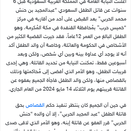
أعلنت النيابة العامة في المملكة العربية السعودية قبل 6
سنوات عن قاتل الطفل السعودي “عبدالمجيد بن حنش
محمد الحربي” بعد القبض على أحد من أقاربه في مركز
“خميس حرب” بمُحافظة القنفدة في مكة المُكرمة، وهو
الطفل البالغ من العمر 12عاماً، فقد حيرت القضية الكثير من
الأشخاص في الحكومة والعائلة، وخاصة أن والد الطفل أكد
أنه لا يوجد أي عداوة بينه وبين أي شخص، ولكن وبعد
أسبوعين فقط، تمكنت النيابة من تحديد القاتلة، وهي إحدى
قريبات الطفل، وهو الأمر الذي أفضى إلى مُحاكمتها وذلك
بالقصاص منها، ولكن والد الطفل فاجأة الجميع بعفوه عن
القاتلة قريبتهم يوم الثلاثاء 14 مايو 2024 من العام الجاري.
في حين أن الجميع كان ينتظر تنفيذ حكم
القصاص
بحق
قاتلة الطفل “عبد المجيد الحربي”، إلا أن والده “حنش
الحربي” قرر العفو عن قاتلة إبنه، وهو الأمر الذي لاقى صدى