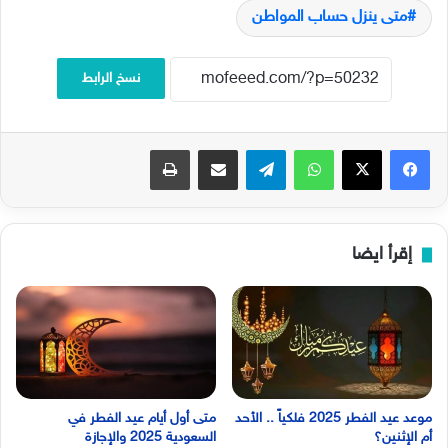
متى ينزل حساب المواطن
نسخ الرابط
فيسبوك
‫X
واتساب
تيلقرام
مشاركة عبر البريد
طباعة
إقرأ ايضا
موعد عيد الفطر 2025 فلكياً .. الأحد
متى أول أيام عيد الفطر في
أم الإثنين؟
السعودية 2025 والإجازة