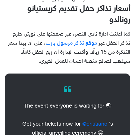
أسعار تذاكر حفل تقديم كريستيانو
رونالدو
كما أعلنت إدارة نادي النصر، عبر صفحتها على تويتر، طرح
تذاكر الحفل عبر
موقع تذاكر مرسول بارك
، على أن يبدأ سعر
التذكرة من 15 ريالًا. وأكدت الإدارة أن ريع الحفل كاملًا
سيذهب لصالح منصة إحسان للعمل الخيري.
The event everyone is waiting for 🌏
Get your tickets now for
@cristiano
‘s
official unveiling ceremony 🤩