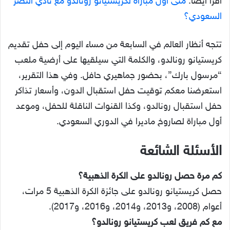
اقرأ أيضًا:
متى أول مباراة لكريستيانو رونالدو مع نادي النصر
السعودي؟
تتجه أنظار العالم في السابعة من مساء اليوم إلى حفل تقديم
كريستيانو رونالدو، والكلمة التي سيلقيها على أرضية ملعب
“مرسول بارك”، بحضور جماهيري حافل. وفي هذا التقرير،
استعرضنا معكم توقيت حفل استقبال الدون، وأسعار تذاكر
حفل استقبال رونالدو، وكذا القنوات الناقلة للحفل، وموعد
أول مباراة لصاروخ ماديرا في الدوري السعودي.
الأسئلة الشائعة
كم مرة حصل رونالدو على الكرة الذهبية؟
حصل كريستيانو رونالدو على جائزة الكرة الذهبية 5 مرات،
أعوام (2008، و2013، و2014، و2016، و2017).
مع كم فريق لعب كريستيانو رونالدو؟