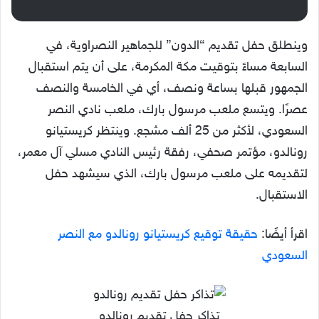
وينطلق حفل تقديم “الدون” للجماهير النصراوية، في
السابعة مساءً بتوقيت مكة المكرمة، على أن يتم استقبال
الجمهور قبلها بساعة ونصف، أي في الخامسة والنصف
عصرًا. ويتسع ملعب مرسول بارك، ملعب نادي النصر
السعودي، لأكثر من 25 ألف مشجع. وينتظر كريستيانو
رونالدو، مؤتمر صحفي، رفقة رئيس النادي مسلي آل معمر،
لتقديمه على ملعب مرسول بارك، الذي سيشهد حفل
الاستقبال.
اقرأ أيضًا:
حقيقة توقيع كريستيانو رونالدو مع النصر
السعودي
تذاكر حفل تقديم رونالدو