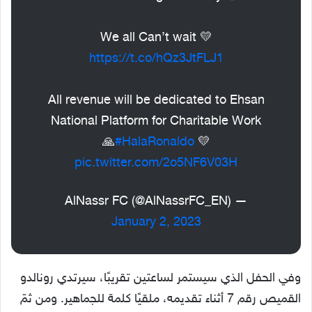
We all Can’t wait 💛
https://t.co/hQz3JtFLJ1
All revenue will be dedicated to Ehsan
National Platform for Charitable Work
🙏
#HalaRonaldo
💛
pic.twitter.com/2o5NF6V03H
— AlNassr FC (@AlNassrFC_EN)
January 2, 2023
وفي الحفل الذي سيستمر لساعتين تقريبًا، سيرتدي رونالدو
القميص رقم 7 أثناء تقديمه، ملقيًا كلمة للجماهير. ومن ثمّ