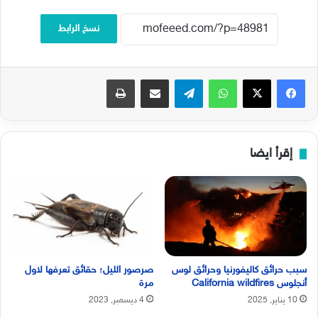
نسخ الرابط
فيسبوك
‫X
واتساب
تيلقرام
مشاركة عبر البريد
طباعة
إقرأ ايضا
سبب حرائق كاليفورنيا وحرائق لوس
صرصور الليل؛ حقائق تعرفها لاول
أنجلوس California wildfires
مرة
10 يناير, 2025
4 ديسمبر, 2023