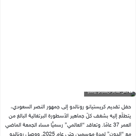
حفل تقديم كريستيانو رونالدو
حفل تقديم كريستيانو رونالدو إلى جمهور النصر السعودي،
يتطلّع إليه بشغف كلّ جماهير الأسطورة البرتغالية البالغ من
العمر 37 عامًا. وتعاقد “العالمي” رسميًّا مساء الجمعة الماضي
مع “الدون” لمدة موسمين حتى عام 2025. ووصل رونالدو