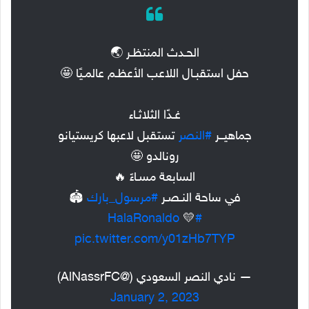
الحـدث المنتظـر 🌏
حفل استقبـال اللاعب الأعظـم عالمـيًا 🤩
غـدًا الثلاثـاء
جماهيــر
#النصر
تستقبل لاعبها كريستيانو
رونالدو 🤩
السابعة مسـاءً 🔥
في ساحة النـصـر
#مرسول_بارك
🏟️
💛
#HalaRonaldo
pic.twitter.com/y01zHb7TYP
— نادي النصر السعودي (@AlNassrFC)
January 2, 2023