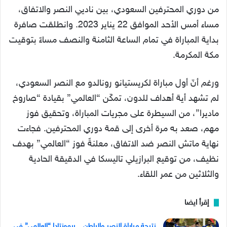
من دوري المحترفين السعودي، بين ناديي النصر والاتفاق،
مساء أمس الأحد الموافق 22 يناير 2023. وانطلقت صافرة
بداية المباراة في تمام الساعة الثامنة والنصف مساءً بتوقيت
مكة المكرمة.
ورغم أنّ أول مباراة لكريستيانو رونالدو مع النصر السعودي،
لم تشهد أية أهداف للدون، تمكّن “العالمي” بقيادة “صاروخ
ماديرا”، من السيطرة على مجريات المباراة، وتحقيق فوز
مهم، صعد به مرة أخرى إلى قمة دوري المحترفين. فجاءت
نهاية ماتش النصر ضد الاتفاق، معلنةً فوز “العالمي” بهدف
نظيف، من توقيع البرازيلي تاليسكا في الدقيقة الحادية
والثلاثين من عمر اللقاء.
إقرأ ايضا
نتيجة مباراة النصر والباطن .. ريمونتادا “العالمي” في