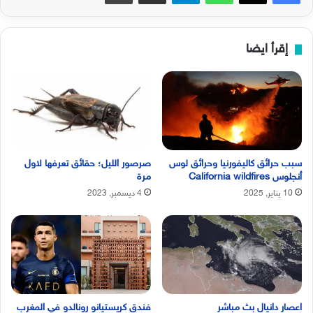
إقرأ ايضا
سبب حرائق كاليفورنيا وحرائق لوس
صرصور الليل؛ حقائق تعرفها لاول
أنجلوس California wildfires
مرة
10 يناير, 2025
4 ديسمبر, 2023
اعصار دانيال بث مباشر
فندق كريستيانو رونالدو في المغرب