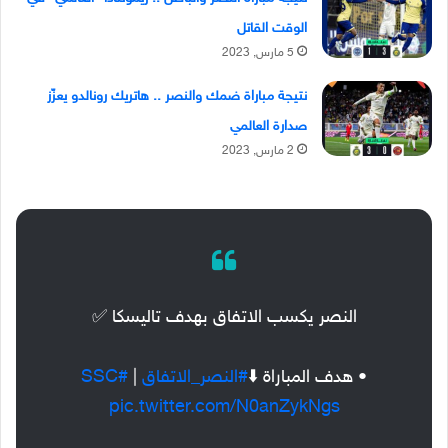
الوقت القاتل
5 مارس, 2023
نتيجة مباراة ضمك والنصر .. هاتريك رونالدو يعزّز
صدارة العالمي
2 مارس, 2023
النصر يكسب الاتفاق بهدف تاليسكا ✅
• هدف المباراة ⬇️
#النصر_الاتفاق
⁩ |
#SSC
pic.twitter.com/N0anZykNgs