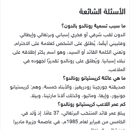
الأسئلة الشائعة
ما سبب تسمية رونالدو بالدون؟
الدون لقب شرفي أو فخري إسباني وبرتغالي وإيطالي
وفلبيني أيضًا، يُطلق على الشخص كعلامة على الاحترام.
وتعني الكلمة القائد أو السيد، وهو اسم يكثر إطلاقه على
نبلاء إسبانيا. ويُطلق على رونالدو تقديرًا لجهوده في
الملاعب.
ما هي عائلة كريستيانو رونالدو؟
صديقته جورجينا رودريغيز، والأبناء خمسة، وهم: كريستيانو
جونيور، وإيفا، وماتيو، وكذلك ألانا مارتينا، وبيلا.
كم عمر اللاعب كريستيانو رونالدو؟
يبلغ عمر قائد المنتخب البرتغالي، 37 عامًا. إذ وُلد في
الخامس من فبراير لعام 1985م، في عاصمة جزيرة ماديرا