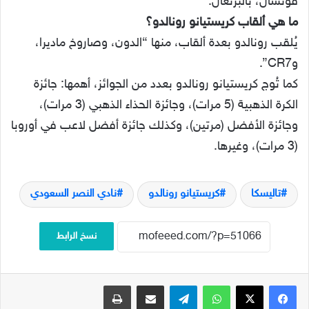
فونشال، بالبرتغال.
ما هي ألقاب كريستيانو رونالدو؟
يُلقب رونالدو بعدة ألقاب، منها “الدون، وصاروخ ماديرا،
وCR7”.
كما تُوج كريستيانو رونالدو بعدد من الجوائز، أهمها: جائزة
الكرة الذهبية (5 مرات)، وجائزة الحذاء الذهبي (3 مرات)،
وجائزة الأفضل (مرتين)، وكذلك جائزة أفضل لاعب في أوروبا
(3 مرات)، وغيرها.
تاليسكا
كريستيانو رونالدو
نادي النصر السعودي
نسخ الرابط
فيسبوك
‫X
واتساب
تيلقرام
مشاركة عبر البريد
طباعة