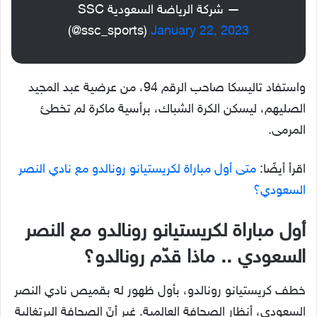
— شركة الرياضة السعودية SSC
(@ssc_sports)
January 22, 2023
واستفاد تاليسكا صاحب الرقم 94، من عرضية عبد المجيد
الصليهم، ليسكن الكرة الشباك، برأسية ماكرة لم تخطئ
المرمى.
اقرأ أيضًا:
متى أول مباراة لكريستيانو رونالدو مع نادي النصر
السعودي؟
أول مباراة لكريستيانو رونالدو مع النصر
السعودي .. ماذا قدّم رونالدو؟
خطف كريستيانو رونالدو، بأول ظهور له بقميص نادي النصر
السعودي، أنظار الصحافة العالمية. غير أنّ الصحافة البرتغالية