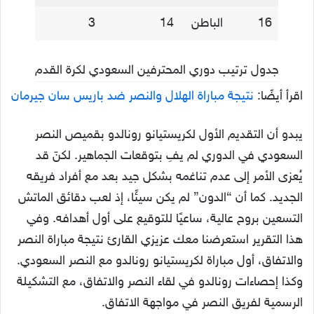
16
الباطن
14
3
جدول ترتيب دوري المحترفين السعودي لكرة القدم
اقرأ أيضًا:
نتيجة مباراة الهلال والنصر ضد باريس سان جيرمان
يبدو أن التقديم الأول لكريستيانو رونالدو بقميص النصر
السعودي في الدوري لم يفِ بتوقعات الجماهير. لكنّ قد
يُعزى الأمر إلى عدم تناغمه بشكل جيد بعد مع أفراد فريقه
الجديد. كما أن “الدون” لم يكن سيئًا، إذ لعب دقائق الماتش
التسعين بروح عالية، ساعيًا للتوقيع على أول أهدافه. وفي
هذا التقرير استعرضنا معك عزيزي القارئ نتيجة مباراة النصر
والاتفاق، أول مباراة لكريستيانو رونالدو مع النصر السعودي.
وكذا إحصاءات رونالدو في لقاء النصر والاتفاق، مع التشكيلة
الرسمية لفريق النصر في مواجهة الاتفاق.