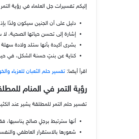
إليكم تفسيرات جل العلماء في رؤية التمر ف
دليل على أن الجنين سيكون ولدًا بإذ
إشارة إلى تحسن حياتها الصحية، لا سي
بشرى أكيدة بأنها ستلد ولادة سهلة يسي
كناية عن بنتٍ حسنة الشكل، في حين ر
اقرأ أيضا:
تفسير حلم الثعبان للعزباء وال
رؤية التمر في المنام للمطل
تفسير حلم التمر للمطلقة يشير عند الكثير
أنها سترتبط برجلٍ صالحٍ يناسبها، فقط
شعورها بالاستقرار العاطفي والنفسي