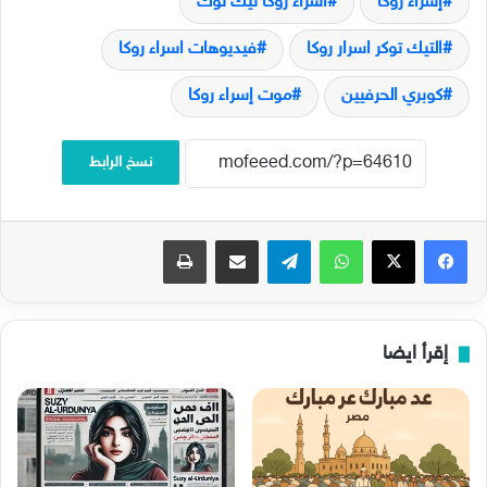
إسراء روكا
اسراء روكا تيك توك
التيك توكر اسرار روكا
فيديوهات اسراء روكا
كوبري الحرفيين
موت إسراء روكا
نسخ الرابط
فيسبوك
‫X
واتساب
تيلقرام
مشاركة عبر البريد
طباعة
إقرأ ايضا