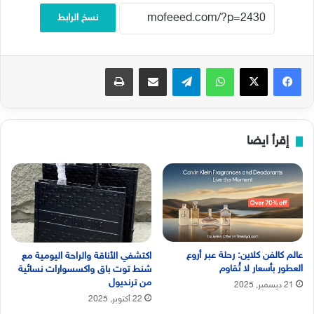
نسخ الرابط
فيسبوك
‫X
واتساب
تيلقرام
مشاركة عبر البريد
طباعة
إقرأ ايضا
عالم كالفن كلاين: رحلة عبر أروع
اكتشفي الأناقة والراحة اليومية مع
العطور بأسعار لا تُقاوم
شنط توت باق واكسسوارات نسائية
من ترنديول
21 ديسمبر, 2025
22 أكتوبر, 2025