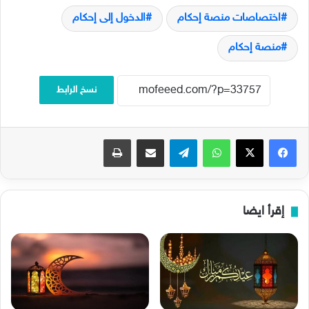
اختصاصات منصة إحكام
الدخول إلى إحكام
منصة إحكام
نسخ الرابط
فيسبوك
‫X
واتساب
تيلقرام
مشاركة عبر البريد
طباعة
إقرأ ايضا