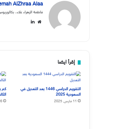
emah AlZhraa Alaa
فاطمة الزهراء علاء، بكالوري
موقع
لينكدإن
الويب
إقرأ ايضا
التقويم الدراسي 1446 بعد التعديل في
كم ب
السعودية 2025
الثالث
11 مارس, 2025
6 مارس, 2025