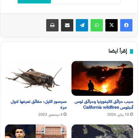
فيسبوك
‫X
واتساب
تيلقرام
مشاركة عبر البريد
طباعة
إقرأ ايضا
سبب حرائق كاليفورنيا وحرائق لوس
صرصور الليل؛ حقائق تعرفها لاول
أنجلوس California wildfires
مرة
10 يناير, 2025
4 ديسمبر, 2023