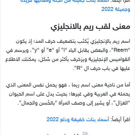
اقرأ أيضاً:
أسماء بنات جميلة من الجنة ومعانيها فريدة
وجميلة 2022
معنى لقب ريم بالانجليزي
اسم ريم بالإنجليزي يُكتَب بتضعيف حرف المد؛ إذ يكون
“Reem”، والبعض يقابل الياء “i” أو “e” أو “y”، ويرسم في
القواميس الإنجليزية ويزخرف بأكثر من شكل، يمكنك الاطلاع
عليها في باب حرف ال “R”.
أما من ناحية معنى اسم ريما ، فهو يحمل نفس المعنى الذي
يحمله في العربية وفي غيرها؛ بحيث يدل على اسم الحيوان
“الغزال”، أو يشير إلى وصف المرأة “بالحُسن والجمال”.
اقرأ أيضاً:
أسماء بنات خفيفة ودلع 2022