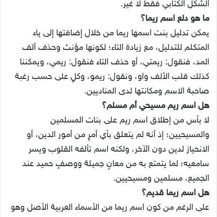
الشكل الكتابي فقط لا غير.
ما هو دلع اسم ريما؟
يمكن تدليل بنت اسمها ريما من خلال إضافتها إلى ياء
المتكلم للتدليل، مع زيادة التاء؛ لكونها مؤنث وحذف ألف
المد، فنقول: ريمتي، أو حذف التاء فنقول: ريمي، ويمكننا
كذلك قلب الألف واو، ونقول: ريمو، وكلٍ على حسب رغبة
صاحبة الاسم ومكانتها لدى المناديين.
هل اسم ريم مسيحي أم مسلم؟
لا بأس من إطلاق اسم ريم على بنات المسلمين
والمسيحيين؛ إذ أنه لم يتعلق بأي أمرٍ من أمور الدين، أو
الانحياز لدين دون الآخر، ولكنه اسم تألفه القلوب ويسر
سامعيه؛ لما يتمتع به من معانٍ جميلة ووصفٍ حميد عند
الجميع، مسلمين ومسيحيين.
هل اسم ريما قديم؟
على الرغم من كون اسم ريما من الأسماء العربية الأصل وهو