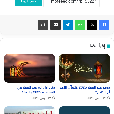
نسخ الرابط
فيسبوك
‫X
واتساب
تيلقرام
مشاركة عبر البريد
طباعة
إقرأ ايضا
موعد عيد الفطر 2025 فلكياً .. الأحد
متى أول أيام عيد الفطر في
أم الإثنين؟
السعودية 2025 والإجازة
25 مارس, 2025
21 مارس, 2025