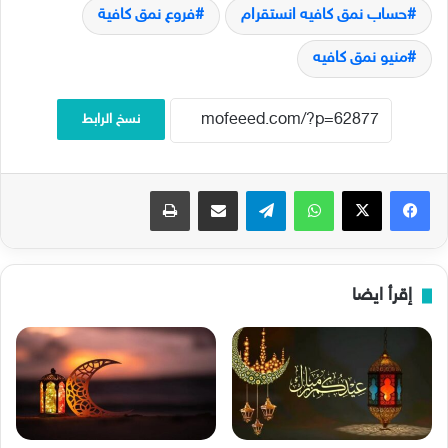
حساب نمق كافيه انستقرام
فروع نمق كافية
منيو نمق كافيه
نسخ الرابط
فيسبوك
‫X
واتساب
تيلقرام
مشاركة عبر البريد
طباعة
إقرأ ايضا