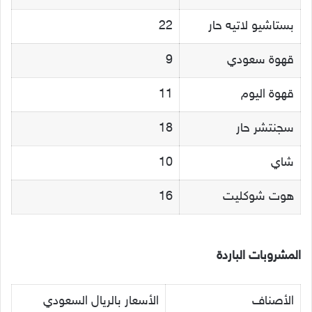
بستاشيو لاتيه حار
22
قهوة سعودي
9
قهوة اليوم
11
سجنتشر حار
18
شاي
10
هوت شوكليت
16
المشروبات الباردة
الأصناف
الأسعار بالريال السعودي