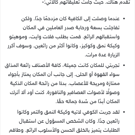
تُقدم هناك. حيث جاءت تعليقاتهم كالآتي:-
عندما وصلت إلى الكافية كان مزدحمًا جدًا. ولكن
تفاجئت بسعة ورحابة صدر العاملين في المكان
واستقبالهم الرائع. قمت بطلب فلات وايت، وموهيتو
وكيكة نمق وكوكيز، وكانوا أكثر من رائعين. وسوف أكرر
الزيارة عدة مرات.
تجربتي للمكان كانت جميلة، كافة الأصناف رائعة المذاق
سواء القهوة أو الحلى. إلى جانب أن المكان يمتاز بأجواء
ممتازة ومريحة للأعصاب. بدءًا من رائحة المكان الذكية
وصولًا لأصوات العصافير والنافورة. كنت أود ألا أترك
المكان أبدًا من شدة جماله حقًا.
لقد جربت الكوفي لاتيه وكيكة النمق والتمر وكانوا
رائعين جدًا. وكان الشخص المسؤول عن استقبال
الطلبات يتميز بالخلق الحسن والأسلوب الرائع. وطاقم