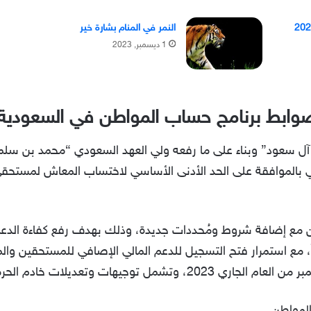
1999 كم عمره في 2024
النمر في المنام بشارة خير
1 ديسمبر, 2023
لضوابط برنامج حساب المواطن في السعودية 
زيز آل سعود” وبناء على ما رفعه ولي العهد السعودي “محمد بن سل
 بالموافقة على الحد الأدنى الأساسي لاختساب المعاش لمستحق
طن مع إضافة شروط ومُحددات جديدة، وذلك بهدف رفع كفاءة ال
جاً، مع استمرار فتح التسجيل للدعم المالي الإصافي للمستحقين 