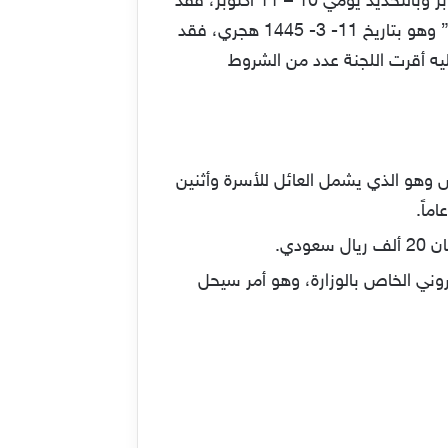
قبل البدأ في صرف الدورة 71 من حساب المواطن والتي من المُقرر أن يتم البدء في صرفها خلال شهر أكتوبر وبالتحديد يومي 10 – 11 أكتوبر، فقد
وضع برنامج حساب المواطن شروطاً جديدة لاستحقاق الدعم، وذلك بناء على قرار مجلس الوزراء رقم “220” وهو بتاريخ 11- 3- 1445 هجري، فقد
يه أقرت اللجنة عدد من الشروط
س وهو الذي يشمل العائل للأسرة وأثنين
دي.
روني الخاص بالوزارة، وهو أمر سيحل