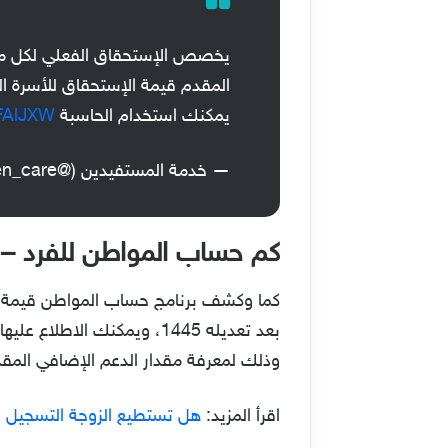
يخصص الإستحقاق الفعلي لكل متقدم
يمكنك استخدام الحاسبة
LFAlJXW
— خدمة المستفيدين (@Citizen_care)
كم حساب المواطن للفرد –
بعد تعديله 1445، ويمكنك الاطلاع عليها عن طريق الرابط
وذلك لمعرفة مقدار الدعم الإضافي المقدم
اقرأ المزيد:
هل تستطيع الزوجة التسجيل