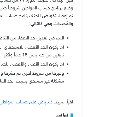
تم إعطاء تفويض للجنة برنامج حساب المو
والمُحددات وهي كالتالي:
البدء في تعديل حد الاعفاء من التن
أن يكون الحد الأقصى للاستحقاق الف
تابعين من هم بسن 18 عاماً وأكثر “الحد المانع حساب المواطن لشخصين”، وثلاثة تابعين أقل من 18 عاماً.
أن يكون الحد الأعلى والأقصى للحد المانع
وغيرها من شروط أخرى تم نشرها والإ
مشكلة غير مستحق بسبب الحد الما
اقرأ المزيد:
كم باقي على حساب المواطن الدفعة 68 لشهر يوليو 3
إقرأ ايضا