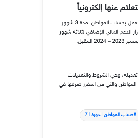
كما ذكرنا سابقاً، فقد أصدر خادم الحرمين الشريفين “سلمان بن عبد العزيز آل سعود” توجيه ملكي بتمديد العمل بحساب المواطن لمدة 3 شهور
لمواطن، واستمرار الدعم المالي الإضافي لثلاثة شهور
1445 والحد الأقصى للحد المانع بعد تعديله، وهي الشروط والتعديلات
قرار الملكي الذي صُدر مؤخراً، وسيتم اعتماده في الدورة ال 71 من حساب المواطن والتي من المقرر صرفها في
حساب المواطن الدورة 71