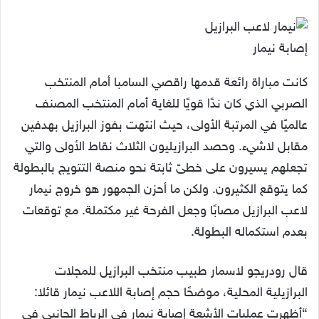
إصابة نيمار
كانت مباراة رائعة قدمها راقصي السامبا أمام المنتخب
الصربي الذي كان ندًا قويًا للغاية أمام المنتخب المصنف
عالميًا في المرتبة الأولى، حيث انتهت بفوز البرازيل بهدفين
مقابل لاشيء. وحصد البرازيليون الثلاث نقاط الأولى والتي
تجعلهم يسيرون على خطىً ثابتة نحو منصة التتويج بالبطولة
كما يتوقع الكثيرون. ولكن ما أحزن الجمهور هو خروج نيمار
لاعب البرازيل مصابًا وجعل الفرحة غير مكتملة. مع توقعات
بعدم استكماله البطولة.
قال رودريجو لاسمار طبيب منتخب البرازيل للمجلات
البرازيلية المحلية، موضحًا حجم إصابة اللاعب نيمار قائلا:
“أظهرت عمليات الأشعة إصابة نيمار في الرباط الجانبي في