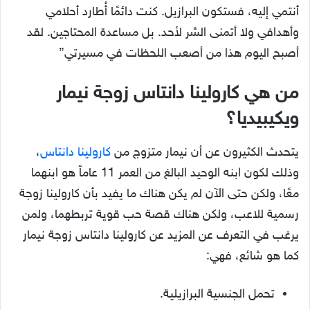
أنتمي إليه، فستكون البرازيل. كنت دائمًا أُطارد أحلامي
وأهدافي ولا أتمنى الشر لأحد. بل مساعدة المحتاجين. لقد
أصبح اليوم هذا من أصعب اللحظات في مسيرتي”
من هي كارولينا دانتاس زوجة نيمار
ويكيبيديا؟
يتحدث الكثيرون عن أن نيمار متزوج من
كارولينا دانتاس
،
وذلك لكون ابنه الوحيد البالغ من العمر 11 عاماً هو ابنهما
معًا، ولكن حتى الآن لم يكن هناك ما يفيد بأن كارولينا زوجة
رسمية للاعب، ولكن هناك قصة حب قوية تربطهما، ولمن
يرغب في التعرف عن المزيد عن كارولينا دانتاس زوجة نيمار
كما هو شائع، فهي:
تحمل الجنسية البرازيلية.