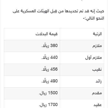
حيث إنه قد تم تحديدها من قِبل الهيئات العسكرية على
النحو التالي:-
الرتبة
قيمة البدلات
ملازم
380 ريالًا.
ملازم أول
440 ريالًا.
نقيب
456 ريالًا.
رائد
490 ريالًا.
مقدم
1500 ريال.
عقيد
1700 ريال.