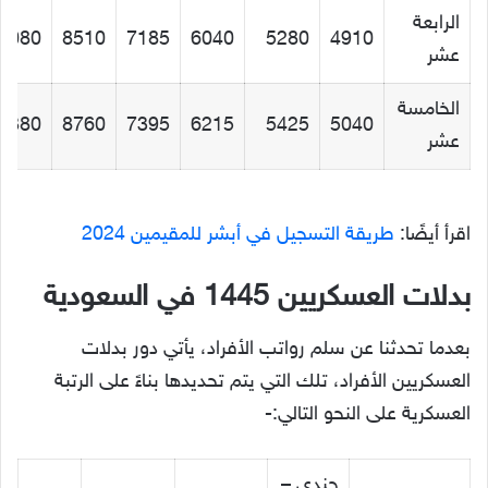
الرابعة
0080
8510
7185
6040
5280
4910
عشر
الخامسة
0380
8760
7395
6215
5425
5040
عشر
اقرأ أيضًا:
طريقة التسجيل في أبشر للمقيمين 2024
بدلات العسكريين 1445 في السعودية
بعدما تحدثنا عن سلم رواتب الأفراد، يأتي دور بدلات
العسكريين الأفراد، تلك التي يتم تحديدها بناءً على الرتبة
العسكرية على النحو التالي:-
جندي –