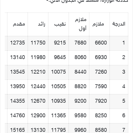
حددته الوزارة؛ متمثلًا في الجدول الآتي:-
ملازم
الدرجة
ملازم
نقيب
رائد
مقدم
عق
أول
65
12735
11750
9215
7680
6600
1
85
13140
11980
9645
8060
6930
2
85
13545
12210
10075
8440
7260
3
95
13950
12440
10505
8820
7590
4
05
14355
12670
10935
9200
7920
5
15
14760
12900
11365
9580
8250
6
25
15165
13130
11795
9960
8580
7