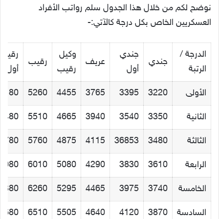
نوضح لكم من خلال هذا الجدول سلم رواتب الأفراد
العسكريين الخاص بكل درجة كالآتي:-
الدرجة /
جندي
وكيل
رقيب
جندي
عريف
رقيب
الرتبة
أول
رقيب
أول
الأولى
3220
3395
3765
4455
5260
6180
الثانية
3350
3540
3940
4665
5510
6480
الثالثة
3480
36853
4115
4875
5760
6780
الرابعة
3610
3830
4290
5080
6010
7080
الخامسة
3740
3975
4465
5295
6260
7380
السادسة
3870
4120
4640
5505
6510
7680