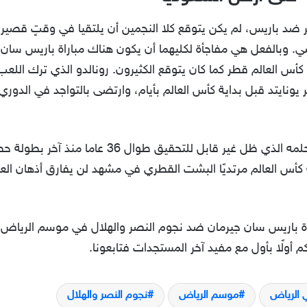
ر ضد باريس، لم يكن يتوقع كلا النجمين أن يلتقيا في وقتٍ قصير ب
 وبالفعل هي مفاجأة لكليهما أن يكون هناك مباراة باريس سان
ي كأس العالم قطر كما كان يتوقع الكثيرون. رونالدو الذي ترك الل
يونايتد قبل بداية كأس العالم بأيام، وارتضى بالتواجد في الدو
أما ليونيل ميسي فهو المنتشي بتحقيق حلمه الذي ظل غي
ث حمل ورفاقه كأس العالم مرتديًا البشت القطري في مشهد لن يفارق أذهان 
 باريس سان جيرمان ضد نجوم النصر والهلال في موسم الرياض، وق
 أولًا بأول مع مفيد آخر المستجدات فتابعونا.
ي الرياض
موسم الرياض
نجوم النصر والهلال