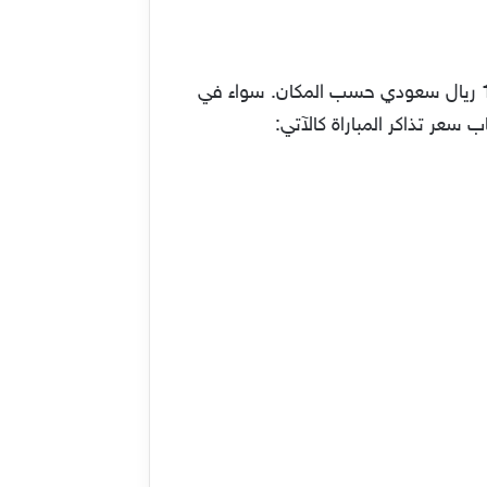
هناك عدة أسعار لتذاكر مباراة موسم الرياض باريس سان جيرمان، تتراوح بين مبلغ 35 ريال سعودي و 1550 ريال سعودي حسب المكان. سواء في
سعر تذاكر المباراة كالآتي: