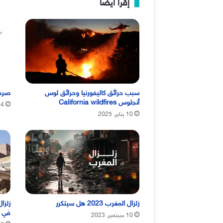
إقرأ ايضا
سبب حرائق كاليفورنيا وحرائق لوس
صرصو
أنجلوس California wildfires
4 ديسمبر, 2023
10 يناير, 2025
زلزال المغرب 2023 هل سيتكرر
في 
10 سبتمبر, 2023