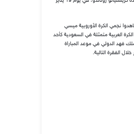
ملعب إستاد الملك فهد الدولي ماتش باريس سان جيرمان بقيادة ليونيل ميسي، ونجوم النصر والهلال بقيادة كريستيانو رونالدو، في يوم 19 يناير
هدوا نجمي الكرة الأوروبية ميسي
الكرة العربية متمثلة في السعودية كأحد
لك فهد الدولي في موعد المباراة
ال الفقرة التالية.