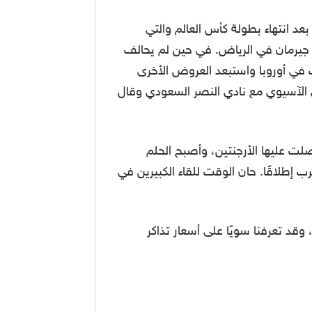
عد انتهاء بطولة كأس العالم والتي
 جيرمان في الرياض. في حين لم يحالف
عب في أوروبا واستبعد العروض الأخرى
ري الآسيوي مع نادي النصر السعودي وقال
ر قابل للتحقيق طوال 36 عاما منذ آخر بطولة حصلت عليها الأرجنتين، وأصبح الحلم
العرب إطلاقًا. حان الوقت للقاء الكبيرين في
د تعرفنا سويًا على أسعار تذاكر