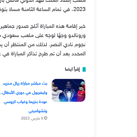
2023، في تمام الساعة الثامنة مساءً بتوقيت السعودية في إطار فعاليات كأس موسم الرياض.
خبر إقامة هذه المباراة أثلج صدور جماه
ورونالدو وجهًا لوجه على ملعب سعودي من ق
نجوم نادي النصر. لذلك من المنتظر أن ي
المحدد بعد أن تم طرح تذاكر المباراة في 
إقرأ ايضا
بث مباشر مباراة ريال مدريد
وليفربول في دوري الأبطال..
عودة بنزيما وغياب كروسي
وتشواميني
5 مارس, 2023