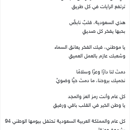
ترتفع الرايات في كل طريقِ
هذي السعودية، قلبٌ نابضٌ
بحبها يفخر كل صديقٍ
يا موطني، فيك الفخر يعانق السماء
وشعبك عازم بالعمل العميقِ
دمتَ لنا دارًا وعزًا وسلامًا
نحميك بروحنا، ما دمتَ حيًّا وضويِّ
كل عام وأنت رمز العز والمجد
يا وطن الخير في القلب باقي ورفيقِ
كل عام والمملكة العربية السعودية تحتفل بيومها الوطني 94