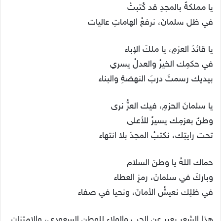
يا مملكةً بالمجدِ قد كُتبتْ
في ظل سلمانَ، نرفعُ الهاماتِ عاليات
يا قائدَ العزمِ، يا ملكَ الإباء
في حكمِك الخيرُ والعدلُ يسري
بيديك رسمتَ دربَ النهضةِ والبناء
يا سلمانَ الحزمِ، فيك العزُّ نرى
وطنٌ بعزمِك يسيرُ للأعلى
تحت رايتِك، نكتبُ المجدَ بلا انتهاء
حماك اللهُ يا وطنَ السلام
وباركَ في سلمانَ، رمزِ العطاء
في ظلِك نعيشُ الأمانَ، ونحيا في صفاء
هذا الشعر يعبر عن الحب والولاء للوطن السعودي، والامتنان