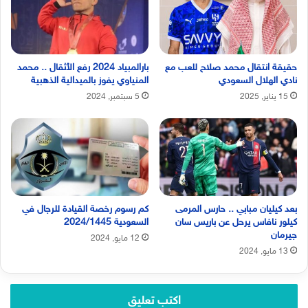
حقيقة انتقال محمد صلاح للعب مع
بارالمبياد 2024 رفع الأثقال .. محمد
نادي الهلال السعودي
المنياوي يفوز بالميدالية الذهبية
15 يناير, 2025
5 سبتمبر, 2024
بعد كيليان مبابي .. حارس المرمى
كم رسوم رخصة القيادة للرجال في
كيلور نافاس يرحل عن باريس سان
السعودية 2024/1445
جيرمان
12 مايو, 2024
13 مايو, 2024
اكتب تعليق