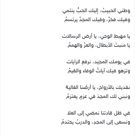
وطني الحبيبُ، إليك الحبُّ ينتمي
وفيك فخرٌ، وفيك المجدُ يرتسمُ
يا مهبط الوحي، يا أرض الرسالات
يا منبتَ الأبطال، والعزّ والهممُ
في يومك المجيد، نرفع الرايات
وتزهو فيك آياتُ الوفاء والقيمُ
نفديك بالأرواح، يا أرضَنا الغالية
ونبني لك المجدَ في عزمٍ يعتزمُ
في ظل قادتنا نمضي إلى العلا
ونسعى إلى المجدِ، والدربُ يحتدمُ