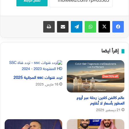
نسخ الرابط
فيسبوك
‫X
واتساب
تيلقرام
مشاركة عبر البريد
طباعة
إقرأ ايضا
تردد قنوات ssc المجانية 2025
16 مارس, 2025
عالم كالفن كلاين: رحلة عبر أروع
العطور بأسعار لا تُقاوم
21 ديسمبر, 2025