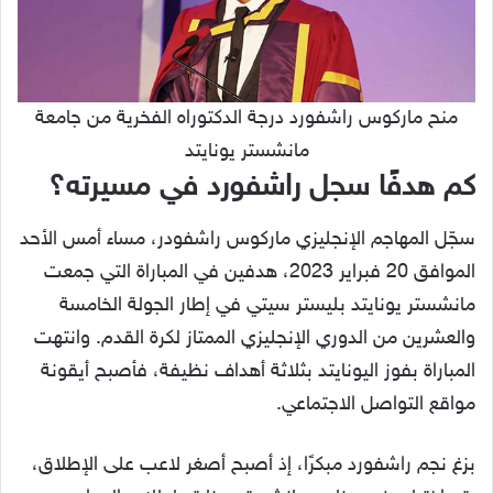
منح ماركوس راشفورد درجة الدكتوراه الفخرية من جامعة
مانشستر يونايتد
كم هدفًا سجل راشفورد في مسيرته؟
سجّل المهاجم الإنجليزي ماركوس راشفودر، مساء أمس الأحد
الموافق 20 فبراير 2023، هدفين في المباراة التي جمعت
مانشستر يونايتد بليستر سيتي في إطار الجولة الخامسة
والعشرين من الدوري الإنجليزي الممتاز لكرة القدم. وانتهت
المباراة بفوز اليونايتد بثلاثة أهداف نظيفة، فأصبح أيقونة
مواقع التواصل الاجتماعي.
بزغ نجم راشفورد مبكرًا، إذ أصبح أصغر لاعب على الإطلاق،