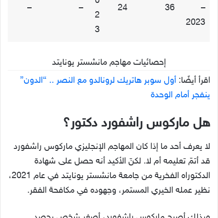
0
–
–
24
36
–
2
2023
3
إحصائيات مهاجم مانشستر يونايتد
اقرأ أيضًا:
أول سوبر هاتريك لرونالدو مع النصر .. “الدون”
ينفجر أمام الوحدة
هل ماركوس راشفورد دكتور؟
لا يعرف أحد ما إذا كان المهاجم الإنجليزي ماركوس راشفورد
قد أتمّ تعليمه أم لا. لكنّ الأكيد أنه حصل على شهادة
الدكتوراه الفخرية من جامعة مانشستر يونايتد في عام 2021،
نظير عمله الخيري المستمر، وجهوده في مكافحة الفقر.
وبذلك أصبح ماركوس راشفورد، أصغر شخص يحصد