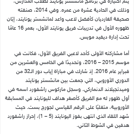
يتم اختياره في برنامج مانشستر يونايتد لطلاب المدارس،
وذلك في الحادية عشرة من عمره. وفي 2014، صنفته
صحيفة الغارديان كأفضل لاعب واعد لمانشستر يونايتد، إبّان
ظهوره الأول في تدريبات فريق يونايتد الأول، بعمر 16 عامًا
تحت إدارة ديفيد مويس.
أما مشاركته الأولى كأحد لاعبي الفريق الأول، فكانت في
موسم 2015 – 2016، وتحديدًا في الخامس والعشرين من
فبراير عام 2016. إذ شارك في مباراة إياب دور الـ32 من
الدوري الأوروبي، التي جمعت بين مانشستر يونايتد
وميدتجيلاند الدنماركي. وسجل ماركوس راشفورد اسمه في
أول ظهور له مع الفريق كأصغر هداف لليونايتد في المسابقة
الأوروبية، متغلبًا على الرقم القياسي لجورج بست. حيث
شهد اللقاء الذي انتهى بفوز اليونايتد (5 – 1)، إحراز راشفورد
هدفين في الشوط الثاني.