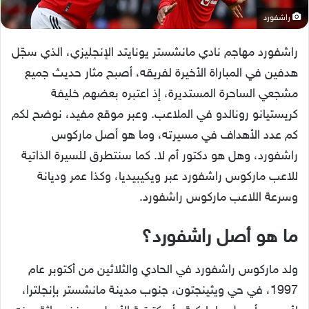
راشفورد
راشفورد مهاجم نادي مانشستر يونايتد الإنجليزي، الذي سجّل
هدفين في المباراة الأخيرة لفريقه، أصبح مثار حديث جميع
مشجعي الساحرة المستديرة، إذ اعتبره بعضهم خليفة
كريستيانو رونالدو في الملاعب. وعبر موقع مفيد، نوضح لكم
كم عدد الأهداف في مسيرته، وما هو أصل ماركوس
راشفورد، وهل هو دكتور أم لا. كما سنتطرق للسيرة الذاتية
للاعب ماركوس راشفورد عبر ويكيبيديا، وكذا عمر وديانة
وسرعة اللاعب ماركوس راشفورد.
ما هو أصل راشفورد؟
ولد ماركوس راشفورد في الحادي والثلاثين من أكتوبر عام
1997، في حي ويثينجتون، جنوب مدينة مانشستر بإنجلترا،