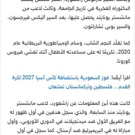
الدكتوراه الفخرية في تاريخ الجامعة، وثالث لاعب من
مانشستر يونايتد يحصل عليها، بعد السير أليكس فيرجسون،
والسير بوبي تشارلتون.
كما تقلّد النجم الشاب، وسام الإمبراطورية البريطانية عام
2020، تكريمًا له على مساعدته الأطفال أثناء تفشي فيروس
كورونا.
اقرأ أيضًا:
فوز السعودية باستضافة كأس آسيا 2027 لكرة
القدم .. فلسطين وتركمانستان تمتنعان
كانت هذه أبرز المعلومات عن راشفورد، لاعب مانشستر
يونايتد منذ السابعة. والذي سجل هدفين في أول ظهور له
مع الفريق الأول ضد ميدتجيلاند في الدوري الأوروبي، وأول
مباراة له في البريميرليغ ضد أرسنال. كما سجل في أول