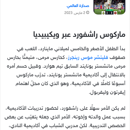
صدارة العالمي
2 مارس, 2023
ماركوس راشفورد عبر ويكيبيديا
بدأ الطفل الأصغر والخامس لميلاني ماينارد، اللعب في
صفوف
فليتشر موس رينجرز
، كحارس مرمى، متيمنًّا بحارس
مرمى مانشستر يونايتد السابق تيم هوارد. وقبيل حسم أمره
بالانتقال إلى أكاديمية مانشستر يونايتد، تدرّب ماركوس
أسبوعًا كاملًا في الأكاديمية، وهو الذي كان محلّ اهتمام
إيفرتون وليفربول.
لم يكن الأمر سهلًا على راشفورد، لحضور تدريبات الأكاديمية،
بسبب عمل والدته وإخوته، الأمر الذي جعله يتغيّب عن بعض
الحصص التدريبية. لكنّ مدربي الشباب في أكاديمية النادي،