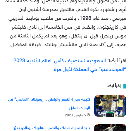
لأب من أصول جامايكية وأم كتيتية الأصل. ومنذ حداثة سنه،
غُرِم راشفورد بكرة القدم، فالتحق بمدرسة أشتون أون
ميرسي، منذ عام 1998، بالقرب من ملعب يونايتد التدريبي
في كارينجتون. وانضم في سن الخامسة إلى نادي فليتشر
موس رينجرز، قبل أن ينتقل، وهو بعد لم يكمل الثامنة من
عمره، إلى أكاديمية نادي مانشستر يونايتد، فريقه المفضل.
اقرأ أيضًا:
السعودية تستضيف كأس العالم للأندية 2023 ..
“الموندياليتو” في المملكة لأول مرة
إقرأ ايضا
نتيجة مباراة النصر والباطن .. ريمونتادا “العالمي” في
الوقت القاتل
5 مارس, 2023
نتيجة مباراة ضمك والنصر .. هاتريك رونالدو يعزّز