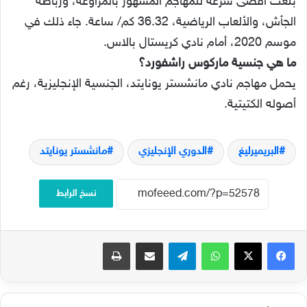
بلغت أقصى سرعة للمهاجم المشهور بالمراوغة، ورباطة
الجأش، والألعاب الرياضية، 36.32 كم/ ساعة. جاء ذلك في
موسم 2020، أمام نادي كريستال بالاس.
ما هي جنسية ماركوس راشفورد؟
يحمل مهاجم نادي مانشستر يونايتد، الجنسية الإنجليزية، رغم
أصوله الكتيتية.
البريميرليغ
الدوري الإنجليزي
مانشستر يونايتد
نسخ الرابط
فيسبوك
‫X
واتساب
تيلقرام
مشاركة عبر البريد
طباعة