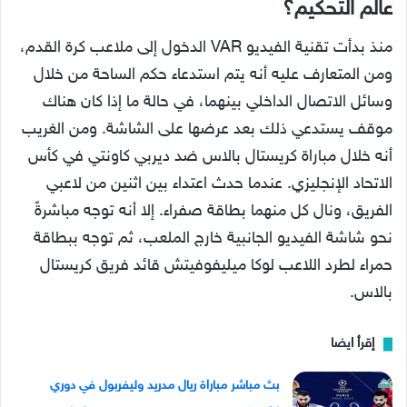
عالم التحكيم؟
منذ بدأت تقنية الفيديو VAR الدخول إلى ملاعب كرة القدم،
ومن المتعارف عليه أنه يتم استدعاء حكم الساحة من خلال
وسائل الاتصال الداخلي بينهما، في حالة ما إذا كان هناك
موقف يستدعي ذلك بعد عرضها على الشاشة. ومن الغريب
أنه خلال مباراة كريستال بالاس ضد ديربي كاونتي في كأس
الاتحاد الإنجليزي. عندما حدث اعتداء بين اثنين من لاعبي
الفريق، ونال كل منهما بطاقة صفراء. إلا أنه توجه مباشرةً
نحو شاشة الفيديو الجانبية خارج الملعب، ثم توجه ببطاقة
حمراء لطرد اللاعب لوكا ميليفوفيتش قائد فريق كريستال
بالاس.
إقرأ ايضا
بث مباشر مباراة ريال مدريد وليفربول في دوري