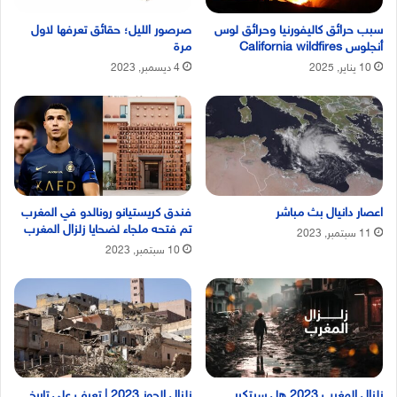
سبب حرائق كاليفورنيا وحرائق لوس
صرصور الليل؛ حقائق تعرفها لاول
أنجلوس California wildfires
مرة
10 يناير, 2025
4 ديسمبر, 2023
اعصار دانيال بث مباشر
فندق كريستيانو رونالدو في المغرب
تم فتحه ملجاء لضحايا زلزال المغرب
11 سبتمبر, 2023
10 سبتمبر, 2023
زلزال المغرب 2023 هل سيتكرر
زلزال الحوز 2023 | تعرف على تاريخ