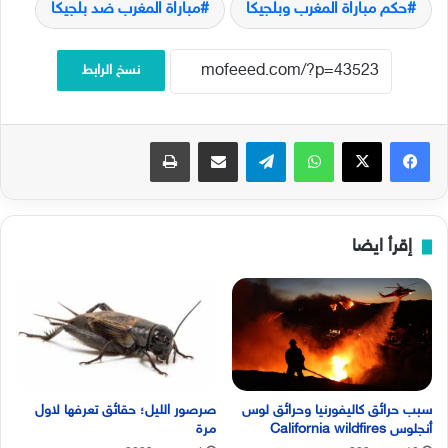
حكم مباراة المغرب وبلجيكا
مباراة المغرب ضد بلجيكا
نسخ الرابط
فيسبوك
‫X
واتساب
تيلقرام
مشاركة عبر البريد
طباعة
إقرأ ايضا
سبب حرائق كاليفورنيا وحرائق لوس
صرصور الليل؛ حقائق تعرفها لاول
أنجلوس California wildfires
مرة