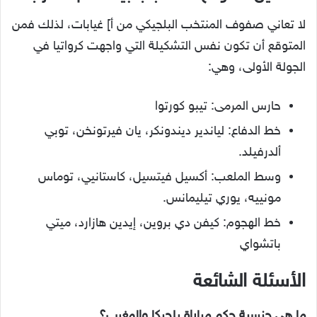
لا تعاني صفوف المنتخب البلجيكي من أ] غيابات، لذلك فمن
المتوقع أن تكون نفس التشكيلة التي واجهت كرواتيا في
الجولة الأولى، وهي:
حارس المرمى: تيبو كورتوا
خط الدفاع: لياندير ديندونكر، يان فيرتونخن، توبي
ألدرفيلد.
وسط الملعب: أكسيل فيتسيل، كاستانيي، توماس
مونييه، يوري تيليمانس.
خط الهجوم: كيفن دي بروين، إيدين هازارد، ميتي
باتشواي
الأسئلة الشائعة
ما هي جنسية حكم مباراة بلجيكا والمغرب؟