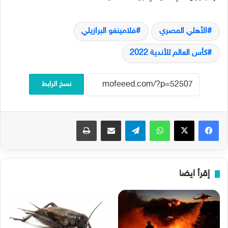
الأهلي المصري
فلامينغو البرازيلي
كأس العالم للأندية 2022
نسخ الرابط
فيسبوك
‫X
واتساب
تيلقرام
مشاركة عبر البريد
طباعة
إقرأ ايضا