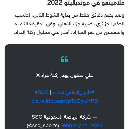
فلامينغو في موندياليتو 2022
وبعد بضع دقائق فقط من بداية الشوط الثاني، احتسب
الحكم الجزائري، ضربة جزاء للأهلي. وفي الدقيقة الثامنة
والخمسين من عمر المباراة، أهدر علي معلول ركلة الجزاء.
علي معلول يهدر ركلة جزاء ❌
#كأس_العالم_للأندية
⁩ | ⁦
#SSC
pic.twitter.com/pTxOlxuYPD
— شركة الرياضة السعودية SSC
(@ssc_sports)
February 11, 2023