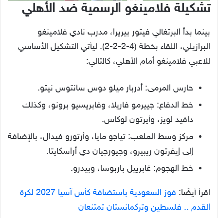
تشكيلة فلامينغو الرسمية ضد الأهلي
بينما بدأ البرتغالي فيتور بيريرا، مدرب نادي فلامينغو
البرازيلي، اللقاء بخطة (4-2-2-2). ليأتي التشكيل الأساسي
للاعبي فلامينغو أمام الأهلي، كالتالي:
حارس المرمى: أدربار ميلو دوس سانتوس نيتو.
خط الدفاع: جييرمو فاريلا، وفابريسيو برونو، وكذلك
دافيد لويز، وأيرتون لوكاس.
مركز وسط الملعب: تياجو مايا، وأرتورو فيدال، بالإضافة
إلى إيفرتون ريبيرو، وجيورجيان دي أراسكايتا.
خط الهجوم: غابرييل باربوسا، وبيدرو.
اقرأ أيضًا:
فوز السعودية باستضافة كأس آسيا 2027 لكرة
القدم .. فلسطين وتركمانستان تمتنعان