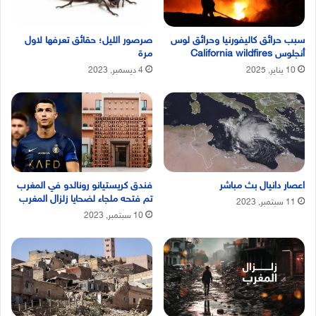
سبب حرائق كاليفورنيا وحرائق لوس
صرصور الليل؛ حقائق تعرفها لاول
أنجلوس California wildfires
مرة
10 يناير, 2025
4 ديسمبر, 2023
اعصار دانيال بث مباشر
فندق كريستيانو رونالدو في المغرب
تم فتحه ملجاء لضحايا زلزال المغرب
11 سبتمبر, 2023
10 سبتمبر, 2023