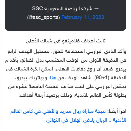
— شركة الرياضة السعودية SSC
(@ssc_sports)
February 11, 2023
ثالث أهداف فلامينغو في شباك الأهلي
وأكّد النادي البرازيلي استحقاقه للفوز، بتسجيل الهدف الرابع
في الدقيقة الأولى من الوقت المحتسب بدل الضائع، بأقدام
بيدرو. فبعد أن راوغ دفاعات الأهلي، أسكن الكرة الشباك في
الدقيقة (1+90). شاهد الهدف من
هنا
. وبهاتريك بيدرو،
تحصّل البرازيلي على لقب هدّاف النسخة التاسعة عشرة من
بطولة كأس العالم للأندية، وذلك برصيد أربعة أهداف.
اقرأ أيضًا:
نتيجة مباراة ريال مدريد والأهلي في كأس العالم
للأندية .. الريال يلاقي الهلال في النهائي