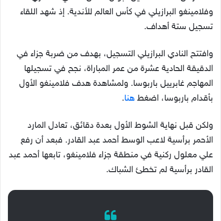
وفلامينغو البرازيلي في كأس العالم للأندية. إذ شهد اللقاء
تسجيل ستة أهداف.
وافتتح النادي البرازيلي التسجيل، بهدف من ضربة جزاء في
الدقيقة الحادية عشرة من عمر المباراة، نجح في تسجيلها
المهاجم غابرييل باربوسا. ولمشاهدة هدف فلامينغو الأول
بأقدام باربوسا، اضغط
هنا
.
ولكن قبل نهاية الشوط الأول بعدة دقائق، تعادل المارد
الأحمر برأسية لاعب الوسط أحمد عبد القادر. فبعد أن رفع
علي معلول ركنية في منطقة جزاء فلامينغو، تابعها أحمد عبد
القادر برأسية لم تخطئ الشباك.