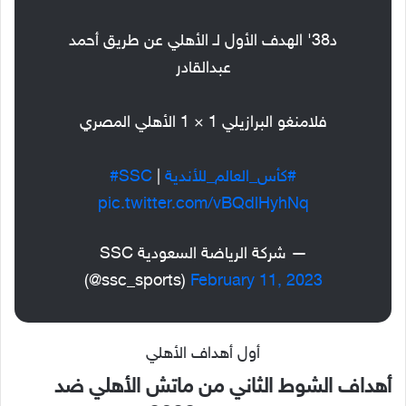
د38' الهدف الأول لـ الأهلي عن طريق أحمد
عبدالقادر
فلامنغو البرازيلي 1 × 1 الأهلي المصري
#كأس_العالم_للأندية
⁩ | ⁦
#SSC
pic.twitter.com/vBQdlHyhNq
— شركة الرياضة السعودية SSC
(@ssc_sports)
February 11, 2023
أول أهداف الأهلي
أهداف الشوط الثاني من ماتش الأهلي ضد