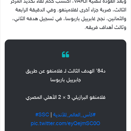
وبعد العودة لتقنية الـVAR، احتسب حكم لقاء تحديد المركز
الثالث، ضربة جزاء أخرى لفلامينغو. وفي الدقيقة الرابعة
والثمانين، نجح غابرييل باربوسا، في تسجيل هدفه الثاني،
وثالث أهداف فريقه.
د84' الهدف الثالث لـ فلامنغو عن طريق
جابرييل باربوسا
فلامنغو البرازيلي 3 × 2 الأهلي المصري
#كأس_العالم_للأندية
⁩ | ⁦
#SSC
pic.twitter.com/eyQejmSC0O