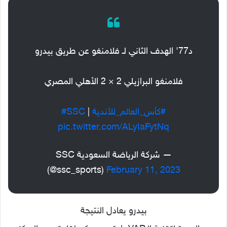
د77' الهدف الثاني لـ فلامنغو عن طريق بيدرو
فلامنغو البرازيلي 2 × 2 الأهلي المصري
#كأس_العالم_للأندية
⁩ | ⁦
#SSC
pic.twitter.com/ALyIaFytNq
— شركة الرياضة السعودية SSC
(@ssc_sports)
February 11, 2023
بيدرو يعادل النتيجة