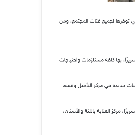
ي توفرها لجميع فئات المجتمع، ومن
المستشفى في الرماية بالرياض، تم إنشاؤها عام 1983 بعد إصدار قرارًا ملكيًا بذلك. تتكون من 690 سريرًا، بها كافة مستلزمات واحتياجات
ن ثَم إضافة أجهزة وتقنيات جديدة في مركز التأهيل وقسم
 المستشفى خدمات صحية للأطفال والبالغين، وقسم القلب والكبد. والعناية المركزة المتكونة من 21 سريرًا، مركز العناية باللثة والأسنان،