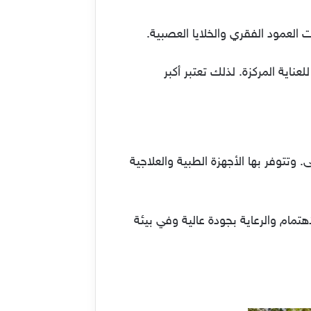
 العمود الفقري والخلايا العصبية.
تبر مركزًا دوليًا يتم الاعتراف به قانونيًا لتقديم تدريب الطب والجراحة. وتتكون من 1500 سرير منهم 180 للعناية المركزة. لذلك تعتبر أكبر
حتياجات لراحة المرضى. وتتوفر بها الأجهزة الطبية والعلاجية
تقديم الاهتمام والرعاية بجودة عالية وفي بيئة