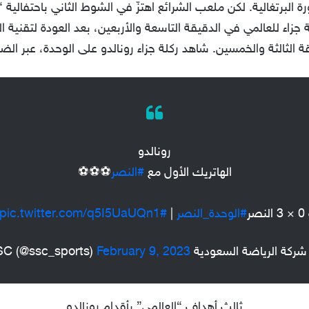
ة البرتغالية. لكن ملعب الشرائع اهتزّ في الشوط الثاني باحتفالية 
قة الثالثة والخمسين. شاهد ركلة جزاء رونالدو على الوحدة، عبر ا
رونالدو
الهاتريك الأول مع
#النصر
⚽️⚽️⚽️
صر
#الوحدة_النصر
|
#SSC
pic.twitter.com/q5I5UaUQn1
ة الرياضة السعودية SSC (@ssc_sports)
February 9, 2023
ثالث أهداف “العالمي” بأقدام رونالدو