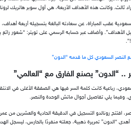
نفراد ثالث. وكانت هذه الأهداف الأربعة، هي أول سوبر هاتريك لرونا
عودية عقب المباراة، عن سعادته البالغة بتسجيله أربعة أهداف، قا
 مع النصر السعودي كل ما قدمه “الدون”
 .. “الدون” يصنع الفارق مع “العالمي”
ة الـ16 من الدوري السعودي، رباعية كانت كلمة السر فيها هي الصفقة الأغلى في 
. وفيما يلي تفاصيل أجوال ماتش الوحدة والنصر.
ر، افتتح رونالدو التسجيل في الدقيقة الحادية والعشرين من عمر 
هدى “الدون” تمريرة ذهبية، جعلته منفردًا بالحارس، ليسجل الهد