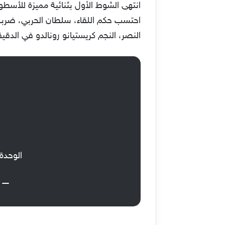
انتهى الشوط الأول بثنائية مميزة للأسطور
النصر، النجم كريستيانو رونالدو في الدقي
الوحدة 0 × 3 الن
— شرك