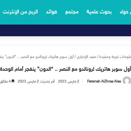
 حواء
بحوث علمية
مجتمع
فوائد
الربح من الإنترنت
لومات غريبة ومفيدة
/
مفيد الإخباري
/
أول سوبر هاتريك لرونالدو مع النصر .. “الدون” ينف
أول سوبر هاتريك لرونالدو مع النصر .. “الدون” ينفجر أمام الوحدة
Fatemah AlZhraa Alaa
2 مارس, 2023
آخر تحديث: 2 مارس, 2023
4 دقائق