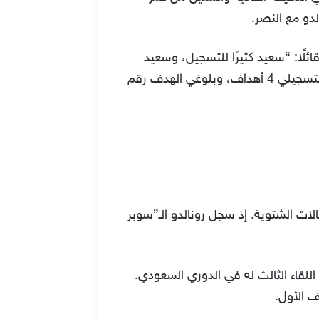
لدو مع النصر.
ئلًا: “سعيد كثيرًا للتسجيل، وسعيد
أيضًا بمساعدة زملائي ودائما أسعد بتسجيل الأهداف”. وأضاف عبر حسابه الرسمي على تويتر: “شعور رائع بتسجيلي 4 أهداف، وبلوغي الهدف رقم
الانتقالات الشتوية. إذ سجل رونالدو الـ”سوبر
اللقاء الثالث له في الدوري السعودي.
ف الأول.