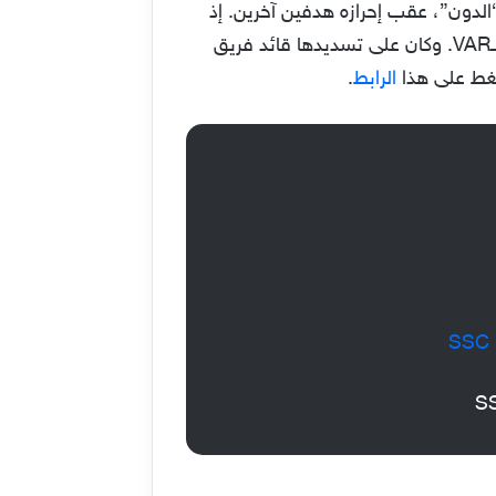
“الدون”، عقب إحرازه هدفين آخرين. إذ
احتسب حكم اللقاء، سلطان الحربي، ضربة جزاء للعالمي في الدقيقة التاسعة والأربعين، بعد العودة لتقنية الـVAR. وكان على تسديدها قائد فريق
لضغط على هذا
الرابط
.