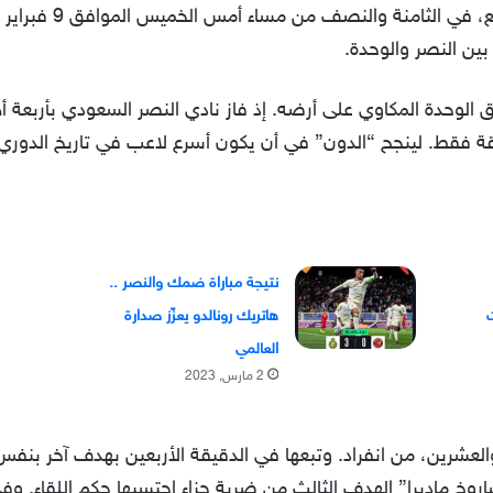
ين النصر والوحدة.
ريق الوحدة المكاوي على أرضه. إذ فاز نادي النصر السعودي بأربعة 
يقة فقط. لينجح “الدون” في أن يكون أسرع لاعب في تاريخ الدو
نتيجة مباراة ضمك والنصر ..
ت
هاتريك رونالدو يعزّز صدارة
العالمي
2 مارس, 2023
 والعشرين، من انفراد. وتبعها في الدقيقة الأربعين بهدف آخر بنفس
وخ ماديرا” الهدف الثالث من ضربة جزاء احتسبها حكم اللقاء. وفي