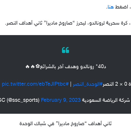
ل، اضغط
هنا
.
 كرة سحرية لرونالدو، ليحرز “صاروخ ماديرا” ثاني أهداف النصر.
د40" رونالدو وهدف آخر بالشرائع⚽️🔥🔥
لنصر
#الوحدة_النصر
|
#SSC
pic.twitter.com/ebTeJIPtbc
ة الرياضة السعودية SSC (@ssc_sports)
February 9, 2023
ثاني أهداف “صاروخ ماديرا” في شباك الوحدة