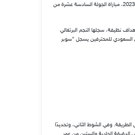
استضاف ملعب الملك عبد العزيز بالشرائع، في الثامنة والنصف من مساء أمس الخميس الموافق 9 فبراير 2023، مباراة الجولة السادسة عشرة من
أهداف نظيفة، سجلها النجم البرتغالي
ري السعودي للمحترفين يسجل “سوبر
 الطريقة. وفي الشوط الثاني، وتحديدًا
 الدقيقة الحادية والستين من عمر