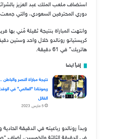
دوري المحترفين السعودي، والتي جمعت ب
وانتهت المباراة بنتيجة ثقيلة مُني بها ف
كريستيانو رونالدو خلال واحد وستين دق
هاتريك” في 61 دقيقة.
إقرأ ايضا
نتيجة مباراة النصر والباطن ..
ريمونتادا “العالمي” في الوق
القاتل
5 مارس, 2023
وبدأ رونالدو رباعيته في الدقيقة الحادية
في الدقيقة الثالثة والخمسين، أضاف “صار