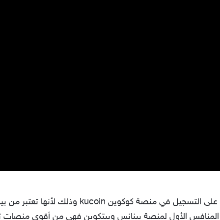
الكثير من الأشخاص يحرصون كل الحرص على التسجيل في
العملات الرقمية لعام 2022 وهي المنافس الأول لمنصة بينانس وبيتكوين فهي من أق