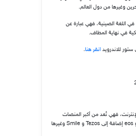
coi ومعناه العملة الرقمية، والآخر KU وتعني المستودع في اللغة الصينية، فهي عبارة عن
يكية في نهاية المطاف.
 ستور للاندرويد
انقر هنا
.
بر الإنترنت، فهي تُعد من أكبر المنصات
للاستثمار في مجال العملات الرقمية والتي من بينها Bitcoin بيتكوين و Ethereum إيثريوم مقابل الدولار و eos إضافة إلى Tezos و Smile وغيرها