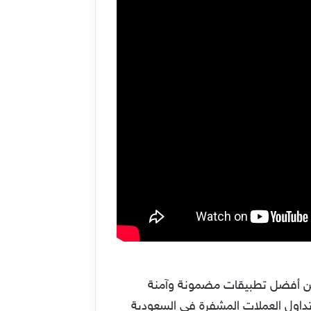
 منصة كوكوين kucoin وذلك لأنها تعتبر من بين أفضل تطبيقات مضمونة وآمنة
وى منصات تداول العملات المشفرة في السعودية