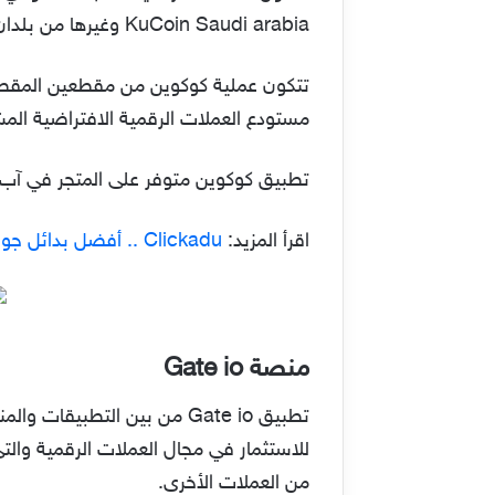
KuCoin Saudi arabia وغيرها من بلدان دول الخليج العربي مثل العراق، والإمارات، وقطر، والكويت و البحرين وغيرها من دول العالم.
مستودع العملات الرقمية الافتراضية المشف
تطبيق كوكوين متوفر على المتجر في آب س
اقرأ المزيد:
Clickadu .. أفضل بدائل جوجل أدسنس 2021
منصة Gate io
تطبيق Gate io من بين التطبي
من العملات الأخرى.