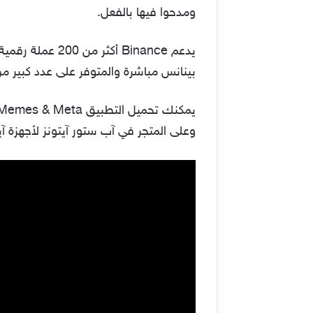
ومدحوا فيها بالفعل.
يدعم Binance 
بينانس مباشرة والمتوفر على عدد كبير من أنظمة تشغيل الهوات
يمكنك تحميل التطبيق Binance BTC NFTs Memes & Meta من خلال المتاجر الرسمية في كل من جوجل بلاي ستور Google play
وعلى المتجر في آب ستور آيتونز لأجهزة آيفو