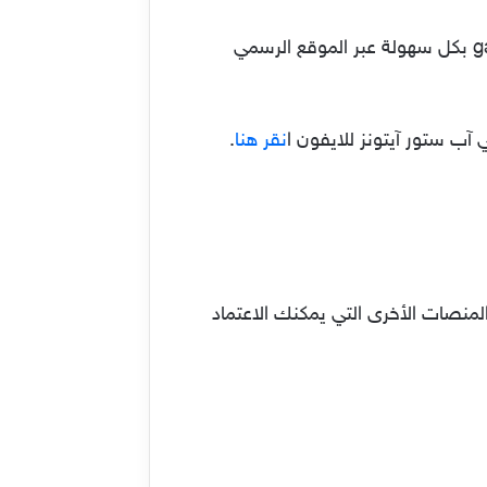
وهي متوفرة عبر الكثير من اللغات العالمية من بينها اللغة العربية، والإنجليزية، ويمكنك التسجيل في gate io بكل سهولة عبر الموقع الرسمي
 آب ستور آيتونز للايفون ا
نقر هنا
.
مية 2022 السابق ذكرها، هناك عدد من المنصات الأخرى التي يمكنك الاعتماد