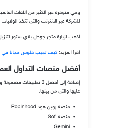
للشركة عبر الإنترنت والتي تتخذ الولايات ال
اذهب لزيارة متجر جوجل بلاي ستور لتنزيل تطبيق  BTC,ETH,SHIB
اقرأ المزيد:
كيف تجيب فلوس مجانا في roblox للجوال 2022
أفضل منصات التداول العملات 
عليها والتي من بينها:
منصة روبن هود Robinhood
منصة Sofi.
Gemini.