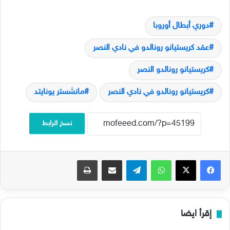
دوري أبطال أوروبا
عقد كريستيانو رونالدو في نادي النصر
كريستيانو رونالدو النصر
كريستيانو رونالدو في نادي النصر
مانشستر يونايتد
نسخ الرابط
فيسبوك
‫X
واتساب
تيلقرام
مشاركة عبر البريد
طباعة
إقرأ ايضا