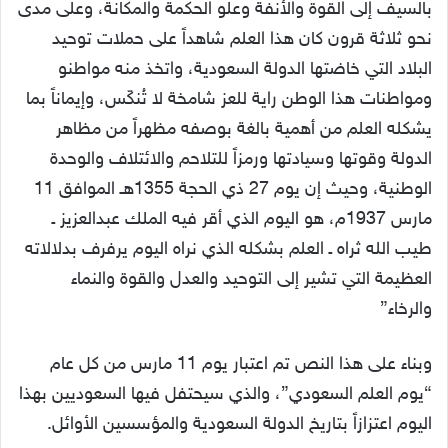
بالسيف إلى القوة والأنفة وعلو الحكمة والمكانة، وعلى مدى
نحو ثلاثة قرون كان هذا العلم شاهداً على حملات توحيد
البلاد التي خاضتها الدولة السعودية، واتخذ منه مواطنو
ومواطنات هذا الوطن راية للعز شامخة لا تُنكّس، وإيماناً بما
يشكله العلم من أهمية بالغة بوصفه مظهراً من مظاهر
الدولة وقوتها وسيادتها ورمزاً للتلاحم والائتلاف والوحدة
الوطنية، وحيث إن يوم 27 ذي الحجة 1355هـ الموافق 11
مارس 1937م، هو اليوم الذي أقر فيه الملك عبدالعزيز ـ
طيب الله ثراه ـ العلم بشكله الذي نراه اليوم يرفرف بدلالاته
العظيمة التي تشير إلى التوحيد والعدل والقوة والنماء
والرخاء”
وبناء على هذا النص تم اعتبار يوم 11 مارس من كل عام
“يوم العلم السعودي”، والذي سيحتفل فيها السعوديين بهذا
اليوم اعتزازاً بتاريخ الدولة السعودية والمؤسسين الأوائل.