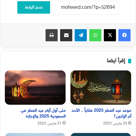
نسخ الرابط
فيسبوك
‫X
واتساب
تيلقرام
مشاركة عبر البريد
طباعة
إقرأ ايضا
موعد عيد الفطر 2025 فلكياً .. الأحد
متى أول أيام عيد الفطر في
أم الإثنين؟
السعودية 2025 والإجازة
25 مارس, 2025
21 مارس, 2025