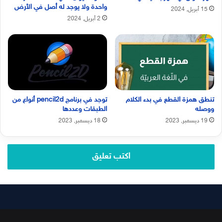
واحدة ولا يوجد له أصل في الأرض
15 أبريل, 2024
2 أبريل, 2024
تنطق همزة القطع في بدء الكلام
توجد في برنامج pencil2d أنواع من
ووصله
الطبقات وعددها
19 ديسمبر, 2023
18 ديسمبر, 2023
اكتب تعليق