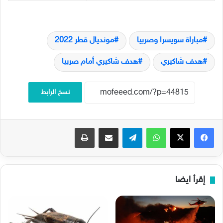
مباراة سويسرا وصربيا
مونديال قطر 2022
هدف شاكيري
هدف شاكيري أمام صربيا
نسخ الرابط
فيسبوك
‫X
واتساب
تيلقرام
مشاركة عبر البريد
طباعة
إقرأ ايضا