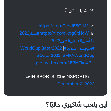
📦 اشترك الآن 👇
https://t.co/DjYUE8GiM1
🔗
📱
https://t.co/alkogGtHdW
#قطر2022
|
#كأس_العالم_قطر_2022
|
#سويسرا_صربيا
#WorldCupQatar2022
|
#Qatar2022
|
#FIFAWorldCup
pic.twitter.com/1E2HZkoXRU
— beIN SPORTS (@beINSPORTS)
December 2, 2022
أين يلعب شاكيري حاليًا؟