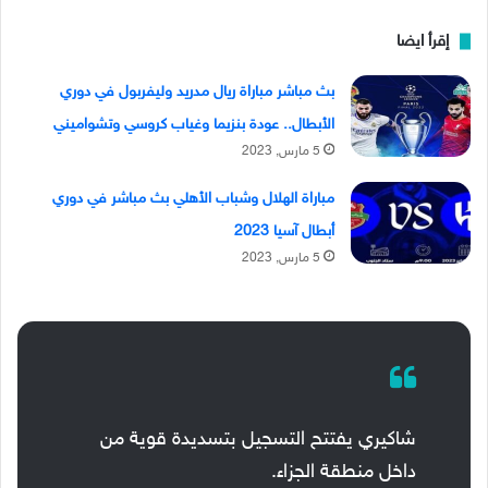
إقرأ ايضا
بث مباشر مباراة ريال مدريد وليفربول في دوري
الأبطال.. عودة بنزيما وغياب كروسي وتشواميني
5 مارس, 2023
مباراة الهلال وشباب الأهلي بث مباشر في دوري
أبطال آسيا 2023
5 مارس, 2023
شاكيري يفتتح التسجيل بتسديدة قوية من
داخل منطقة الجزاء.