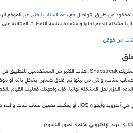
ك المفقود عن طريق التواصل مع
دعم السناب الفني
عبر الموقع الر
شات من قوقل
لق
في سياق مُتصل حول دعم سناب شات ستريك Snapstreak، هناك الكثير من ال
حساب سناب، والتي من بينها تم إغلاق حسابي بشكلٍ دائم أو مؤ
 اللازم لحل المشكلة نهائياً، فإن واجهتك فعليك القيام بالخطو
فتح تطبيق سناب على الهاتف الذكي في أندرويد وأيفون iOS، أو يمك
البريد الإلكتروني وكلمة المرور الباسودر.