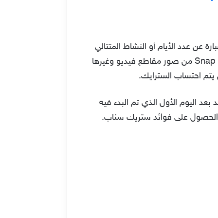
لاسل متتالي أو السترايك Streaks هو بكل بساطة عبارة عن عدد الأيام أو النشاط المتتالي
الذي تقوم بها أنت وأصدقائك على التطبيق ويعني (سلسلة لقطات متتالية) ويتمثل ذلك بارسال السنابات Snap من صور مقاطع فيديو وغيرها
 يتم احتساب السترايك.
 اليوم الأول الذي تم البدء فيه
 الحصول على فوائد ستريك سناب.