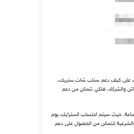
عرف على كيف دعم سناب شات ستريك،
ائن والشركاء، فلكي تتمكن من دعم
لضروري أن تبدأ من اليوم بمراسلة أصدقائك، وذلك بارسال صور وفيديوهات بينك وبينه خلال 24 ساعة، حيث سيتم احتساب السترايك يوم
والشرعية لتتمكن من الحصول على دعم