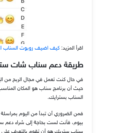
اقرأ المزيد:
كيف اضيف روبوت السناب My AI
طريقة دعم سناب شات ستريك treak
في حال كنت تعمل في مجال الربح من ال
حيث أن برنامج سناب هو المكان المناسب 
السناب بسترايك.
بيوم، فأنت لست بحاجة إلى شراء دعم ست
سناب ستريك هو أن تقوم بالتعرف على الم