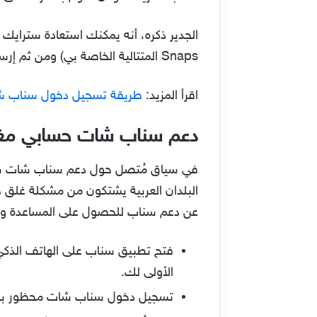
الجدير ذكره، أنه يمكنك استعادة ستراي
Snaps المتتالية الخاصة بي) ومن ثم إرسال المشكلة للدعم لحلها واستعادة سلسة اللقطات المتتالية على حسابك بسهولة.
اقرأ المزيد:
طريقة تسجيل دخول سناب 
دعم سناب شات حسابي مغ
البلدان العربية يشتكون من مشكلة غلق 
عن دعم سناب للحصول على المساعدة والدعم
الأولى لك.
تسجيل دخول سناب شات محظور بكتابة 