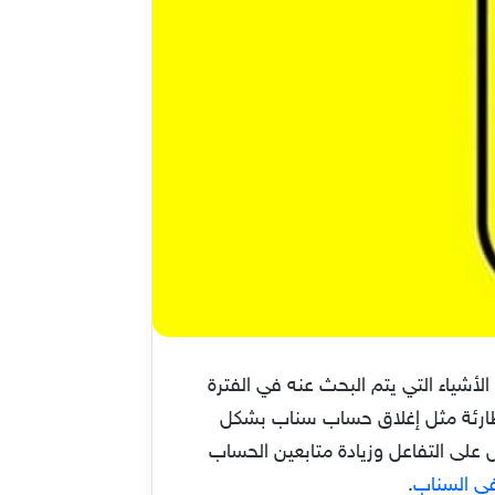
ياء التي يتم البحث عنه في الفترة
لطارئة مثل إغلاق حساب سناب بشكل
ى دعم السترايك snapstreaks على السناب للحصول على التفاعل وزيادة متابعين الحساب
في السناب
.