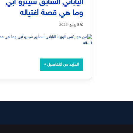
الياباني السابق شينزو آبي
وما هي قصة اغتياله
8 يوليو, 2022
المزيد من التفاصيل »