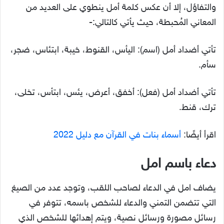
والتفاؤل، إلا أن عكس كلمة أمل ينطوي على العديد من
المعاني المُحبطة، حيث يأتي كالتالي:-
تأتي أضداد أمل (اسم): اليأس، القنوط، خيبة، ابتئاس، ضجر،
سأم.
تأتي أضداد أمل (فعل): أخفق، أعرض، يئس، ابتأس، تخلى،
ترك، قنط.
اقرأ أيضًا:
أسماء بنات في القرآن مع دليل 2022
دعاء باسم امل
يضاف امل في الدعاء لصاحب اللقب، وتوجد عدد من الصيغ
التي تتضمن التمني والدعاء للشخص باسمه، تتوفر في
رسائل مصورة ورسائل نصية، ويتم إهدائها للشخص الذي