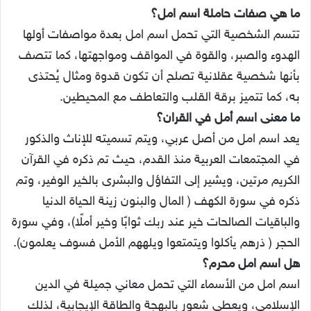
ما هي صفات حاملة اسم امل؟
تتسم الشخصية التي تحمل اسم امل بعدة مواصفات أولها
الهدوء والصبر، والقوة في المواقف ومواجهتها، كما تتصف
بأنها شخصية عقلانية تصلح أن تكون قدوة ومثال يُحتذى
به، كما تتميز برقة القلب والتعاطف مع المحيطين.
ما معنى اسم أمل في القران؟
يعد اسم امل من أصل عربي، ويتم تسميته للإناث والذكور
في المجتمعات العربية منذ القدم، حيث تم ذكره في القرآن
الكريم مرتين، ويشير إلى التفاؤل والبشرى بالخير الوفير، وتم
ذكره في سورة الكهف ( المال والبنون زينة الحياة الدنيا
والباقيات الصالحات خير عند ربك ثوابًا وخير أملًا)، وفي سورة
الحجر ( ذرهم يأكلوا ويتمتعوا ويلههم الأمل فسوف يعلمون).
هل اسم امل محرم؟
اسم امل من الأسماء التي تحمل معاني جميلة في الدين
الإسلامى، ويعطي شعور بالبهجة والطاقة الإيجابية، لذلك