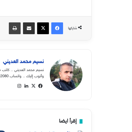
فيسبوك
‫X
مشاركة عبر البريد
طباعة
شاركها
نسيم محمد العديني
نسيم محمد العديني .. كاتب م
وأتوب إليك .. واتساب 00970568822080
‫X
فيسبوك
لينكدإن
انستقرام
إقرأ ايضا