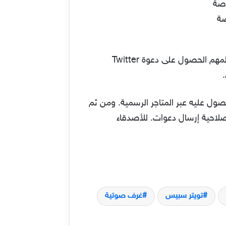
طريقة الإنضمام كما ذكرنا تقوم على نفس مبدأ برنامج كلوب هاوس. حيث تقوم عبر نظام الدعوات فمن المهم الحصول على دعوة Twitter
Twit للايفون والأندرويد. ويمكنك الحصول عليه عبر المتاجر الرسمية. ومن ثم
لاحية إرسال دعوات. للأصدقاء
تويتر سبيس
غرف صوتية