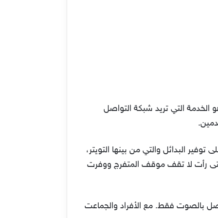
 وذلك بتوفير خدمة Twitter spaces (تويتر سبيس). وهو الخدمة التي تريد شبكة التواصل
دمين.
وفير البدائل والتي من بينها التويتر،
سرقة الأضواء من هذا التطبيق، ومنصة Twitter من المنصات التى رأت لا تقف موقف المتفرج ووفرت
ن الإستفادة منها في التواصل بالصوت فقط. مع الأفراد والجماعت