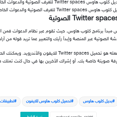
 هاوس Twitter spaces للغرف الصوتية والدعوات الخاصة
وطريقة إنشاء سهلة للغاية كل ما عليك فعله هو تحميل ter spaces
غرفة صويتة خاصة بك. أو إشراك الأخرين بها في حال كنت تملك ص
بديل كلوب هاوس
تحميل كلوب هاوس للايفون
تطبيقات