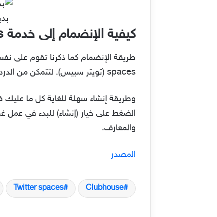
بديل كلوب
كيفية الإنضمام إلى خدمة Twitter spaces الصوتية
spaces (تويتر سبيس). لتتمكن من الدردشة الصوتية عبر المنصة وإبدأ رأيك والتعبير عما تريد قوله من آراء.
الضغط على خيار (إنشاء) للبدء في عمل 
والمعارف.
المصدر
Twitter spaces
Clubhouse