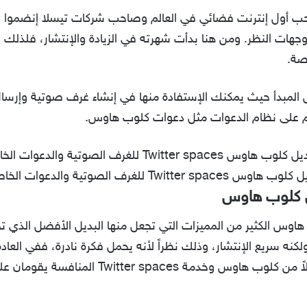
أول إنترنت فضائي في العالم وصاحب شركات تيسلا إنضموا
ات النظر. ومن هنا بدأت شهرته في الزيادة والإنتشار، فلذلك رأ
صة.
Twi تقوم على نفس المبدأ حيث يمكنك الإستفادة منها في إنشاء غرف صوتية 
وم على نظام الدعوات مثل دعوات كلوب هاوس.
 هاوس Twitter spaces للغرف الصوتية والدعوات الخاصة
ل كلوب هاوس
اوس الكثير من المميزات التي تجعل منها البديل الأفضل الذي تح
كنه سريع الإنتشار، وذلك نظراً لأنه يحمل فكرة نادرة، ففي العا
بالكتابة والفيديو، والصوت أيضاً، ولكن كلاً م