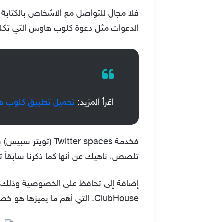
فلا مجال للتواصل مع الأشخاص بالكتابة ا
الدعوات مثل دعوة كلوب هاوس التي تكلف في الوقت الحالي مبلغ يبدأ
اقرأ المزيد:
تحميل تطبيق كلوب هاوس ClubHouse للايفون أخر إصدار للدر
فخدمة itter spaces
تلصص، ناهيك عن أنها كما ذكرنا سابقاً 
إضافة إلى تحافظ على الخصوصية وذلك بإزا
ClubHouse. التي أهم ما يميزها هو خصوصية المستخدم على المنصة.