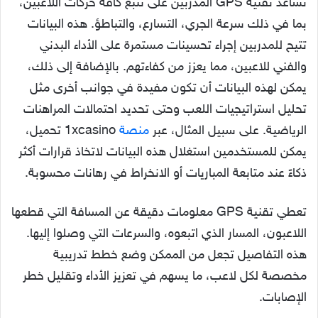
تساعد تقنية GPS المدربين على تتبع كافة حركات اللاعبين،
بما في ذلك سرعة الجري، التسارع، والتباطؤ. هذه البيانات
تتيح للمدربين إجراء تحسينات مستمرة على الأداء البدني
والفني للاعبين، مما يعزز من كفاءتهم. بالإضافة إلى ذلك،
يمكن لهذه البيانات أن تكون مفيدة في جوانب أخرى مثل
تحليل استراتيجيات اللعب وحتى تحديد احتمالات المراهنات
الرياضية. على سبيل المثال، عبر
منصة
1xcasino تحميل،
يمكن للمستخدمين استغلال هذه البيانات لاتخاذ قرارات أكثر
ذكاءً عند متابعة المباريات أو الانخراط في رهانات محسوبة.
تعطي تقنية GPS معلومات دقيقة عن المسافة التي قطعها
اللاعبون، المسار الذي اتبعوه، والسرعات التي وصلوا إليها.
هذه التفاصيل تجعل من الممكن وضع خطط تدريبية
مخصصة لكل لاعب، ما يسهم في تعزيز الأداء وتقليل خطر
الإصابات.